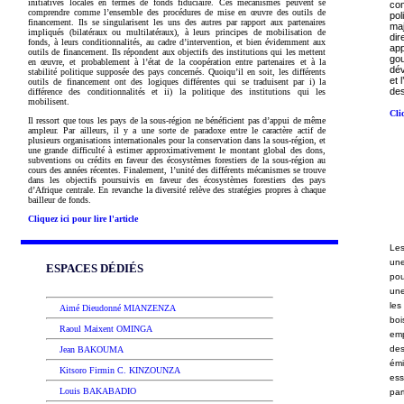
initiatives locales en termes de fonds fiduciaire.
Ces mécanismes peuvent se
co
comprendre comme l’ensemble des procédures de mise en œuvre des outils de
pol
financement. Ils se singularisent les uns des autres par rapport aux partenaires
ma
impliqués (bilatéraux ou multilatéraux), à leurs principes de mobilisation de
dir
fonds, à leurs conditionnalités, au cadre d’intervention, et bien évidemment aux
ap
outils de financement. Ils répondent aux objectifs des institutions qui les mettent
go
en œuvre, et probablement à l’état de la coopération entre partenaires et à la
dév
stabilité politique supposée des pays concernés. Quoiqu’il en soit, les différents
et 
outils de financement ont des logiques différentes qui se traduisent par i)
la
des
différence des conditionnalités et ii) la politique des institutions qui les
mobilisent.
Cli
Il ressort que tous les pays de la sous-région ne bénéficient pas d’appui de même
ampleur. Par ailleurs, il y a une sorte de paradoxe entre le caractère actif de
plusieurs organisations internationales pour la conservation dans la sous-région, et
une grande difficulté à estimer approximativement le montant global des dons,
subventions ou crédits en faveur des écosystèmes forestiers de la sous-région au
cours des années récentes. Finalement, l’unité des différents mécanismes se trouve
dans les objectifs poursuivis en faveur des écosystèmes forestiers des pays
d’Afrique centrale. En revanche la diversité relève des stratégies propres à chaque
bailleur de fonds.
Cliquez ici pour lire l'article
Les
une
ESPACES DÉDIÉS
pou
une
les
Aimé Dieudonné MIANZENZA
boi
Raoul Maixent OMINGA
em
des
Jean BAKOUMA
émi
Kitsoro Firmin C. KINZOUNZA
es
Louis BAKABADIO
par