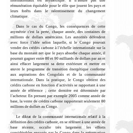
internationaux est asymétrique. Il
n’assure pas une
rémunération équitable pour le rôle que jouent les pays et
leurs
forêts dans le ralentissement du changement
climatique.
Dans le cas du
Congo, les conséquences de cette
asymétrie
c'est la perte, chaque année, des centaines de
millions de dollars américains
. Les autorités défendent
avec force l’idée
selon laquelle,
si le Congo pouvait
vendre des crédits carbone à l’échelle internationale sur la
base du montant net que le pays absorbe chaque année, il
pourrait gagner entre 80 et 90 milliards de dollars par an et
ainsi effacer largement sa dette extérieure et mettre en
œuvre le programme de transition énergétique conforme
aux aspirations des
Congolais et de la communauté
internationale. Dans la pratique, le Congo obtient des
crédits carbone
en fonction d’activités se rapportant à une
année de référence
; cette dernière est déterminée par
l’acheteur. En prenant pa
r exemple 2005 comme année de
base, la vente de crédits carbone rapporterait seulement 80
millions de dollars au Congo.
Le diktat de la communauté internationale relatif à
la
définition des crédits carbone, en se référant à une année de
base récente, occulte très largement les efforts
considérables engagés par le Congo dans la préservation