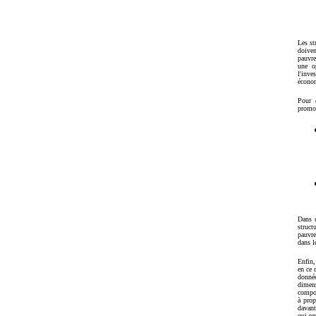
Les st
doiven
pauvre
une o
l'inv
économ
Pour c
promou
Dans c
struct
pauvre
dans l
Enfin,
en ce 
donné
dimen
compos
à prop
davant
qui re