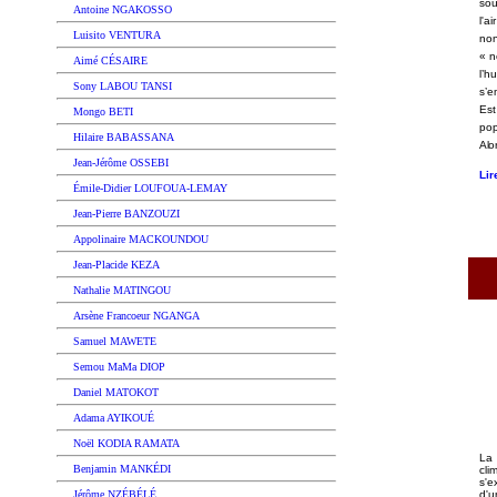
sou
Antoine NGAKOSSO
l'a
Luisito VENTURA
non
« n
Aimé CÉSAIRE
l’h
Sony LABOU TANSI
s’e
Es
Mongo BETI
po
Hilaire BABASSANA
Alo
Jean-Jérôme OSSEBI
Lir
Émile-Didier LOUFOUA-LEMAY
Jean-Pierre BANZOUZI
Appolinaire MACKOUNDOU
J
ean-Placide KEZA
Nathalie MATINGOU
Arsène Francoeur NGANGA
Samuel MAWETE
Semou MaMa DIOP
Daniel MATOKOT
Adama AYIKOUÉ
Noël KODIA RAMATA
La
Benjamin MANKÉDI
cli
s'e
d'
Jérôme NZÉBÉLÉ