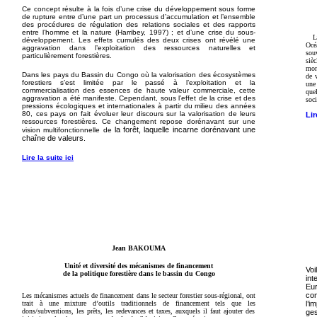
Ce concept résulte à la fois d’une crise du développement sous forme
de rupture entre d’une part un processus d’accumulation et l’ensemble
des procédures de régulation des relations sociales et des rapports
entre l’homme et la nature (Harribey, 1997) ; et d’une crise du sous-
L
développement. Les effets cumulés des deux crises ont révélé une
Océ
aggravation dans l’exploitation des ressources naturelles et
sou
particulièrement forestières.
siè
mont
Dans les pays du Bassin du Congo où la valorisation des écosystèmes
de 
forestiers s’est limitée par le passé à l’exploitation et la
une 
commercialisation des essences de haute
valeur commerciale, cette
que
aggravation a été manifeste. Cependant, sous l’effet de la crise et des
soc
pressions écologiques et internationales à partir du milieu des années
80, ces pays on fait évoluer leur discours sur la valorisation de leurs
Lir
ressources forestières. Ce changement repose dorénavant sur une
la forêt, laquelle incarne dorénavant une
vision multifonctionnelle de
chaîne de valeurs.
Lire la suite ici
Jean BAKOUMA
Unité et diversité des mécanismes de financement
Voi
de la politique forestière dans le bassin du Congo
in
Eu
co
Les mécanismes actuels de financement dans le secteur forestier sous-régional, ont
trait à une mixture d’outils traditionnels de financement tels que les
l’i
dons/subventions, les prêts, les redevances et taxes, auxquels il faut ajouter des
ge