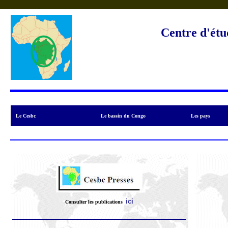
Centre d'étu
Le Cesbc
Le bassin du Congo
Les pays
ici
Consulter l
es publications