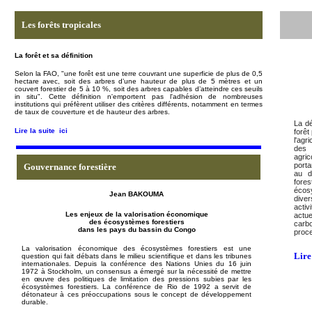
Les forêts tropicales
La forêt et sa définition
Selon la FAO, "un
e forêt est une
terre couvrant une superficie de plus de 0,5
hectare avec, soit des arbres d’une hauteur de plus de 5 mètres et un
couvert forestier de 5 à 10 %, soit des arbres capables d’atteindre ces seuils
in situ"
. Cette définition n'emportent pas l'adhésion de nombreuses
institutions qui préfèrent utiliser des critères différents, notamment en termes
de taux de couverture et de hauteur des arbres.
La dé
Lire la suite
ici
forêt
l'agr
des i
agric
porta
Gouvernance forestière
au d
fores
écosy
Jean BAKOUMA
diver
activ
Les enjeux de la valorisation économique
actue
des écosystèmes forestiers
carb
dans les pays du bassin du Congo
proc
La valorisation économique des écosystèmes forestiers est
une
Lire 
question qui fait débats dans le milieu scientifique et dans les tribunes
internationales. Depuis la conférence des Nations Unies du 16 juin
1972 à Stockholm, un consensus a émergé sur la nécessité de mettre
en œuvre des politiques de limitation des pressions subies par les
écosystèmes forestiers. La conférence de Rio de 1992 a servit de
détonateur à ces préoccupations sous le concept de développement
durable.