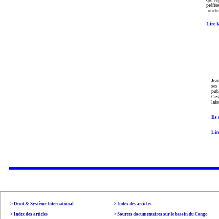
préfér
foncti
Lire l
Jea
ses
publ
Ces
lais
Ils
Lir
> Droit & Système International
>
Index des articles
>
Index des articles
> Sources documentaires sur le bassin du Congo