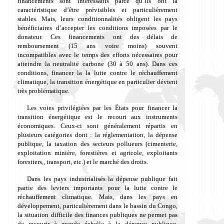
financements sont intéressants parce qu’ils ont la
caractéristique d’être prévisibl
es
et particulièrement
stables. Mais, leurs
conditionnalités obligent les pays
bénéficiaires d’accepter les conditions imposées par le
donateur. Ces financements ont des délais de
remboursement (15 ans voire moins) souvent
incompatibles avec le temps des efforts nécessaires pour
atteindre la neutralité carbone (30 à 50 ans).
Dans ces
conditions, finan
cer
la la lutte contre le réchauffement
climatique, la transition énergétique en particulier dévient
très problématique.
Les voies privilégiées par les États pour financer la
transition énergétique est le recourt aux instruments
économiques. Ceux-ci sont généralement répartis en
plusieurs catégories dont : la réglementation, la dépense
publique, la taxation des secteurs pollueurs (cimenterie,
exploitation minière, forestières et agricole, exploitants
forestiers,, transport, etc.) et le marché des droits.
Dans les pays industrialisés la dépense publique fait
partie des leviers importants pour la lutte contre le
réchauffement climatique. Mais, dans les pays en
développement, particulièrement dans le bassin du Congo,
l
a situation difficile des finances publiques ne permet pas
de recourir à grande échelle à la dépense publique.