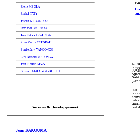
Pat
Pierre MBOLA
Lir
Rachel TATY
All
Joseph MFOUNDOU
Davidson MOUTOU
Jean KANYARWUNGA
Anne Cécile FRÉBEAU
Barthélémy YANGONGO
Guy Bernard MALONGA
En jui
J
ean-Placide KEZA
le rap
l'
URS
Ghislain MALONGA-BISSILA
Agri
Polit
(Cent
Juin 
concl
pauvr
public
situat
Sociétés & Développement
centra
Jean BAKOUMA