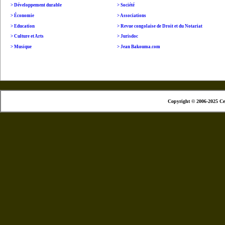
>
Développement durable
> Société
>
É
conomie
> Associations
>
Education
> Revue congolaise de Droit et du Notariat
> Culture et Arts
> Jurisdoc
>
Musique
> Jean Bakouma.com
Copyright © 2006-2025 Ce