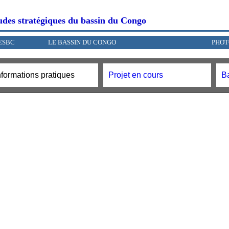
études stratégiques du bassin du Congo
ESBC
LE BASSIN DU CONGO
PHOT
nformations pratiques
Projet en cours
B