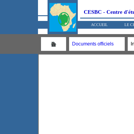
CESBC - Centre d'
ACCUEIL
LE C
Documents officiels
I