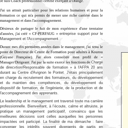
Je suis Coach professionnel certifié exerçant à Orange.
J'ai un attrait particulier pour les relations humaines et pour la
formation ce qui m'a permis de mener une riche carrière dans le
management et dans l'accompagnement.
Désireux de partager le fuit de mon expérience d'une trentaine
d'années, j'ai créé
«
CF-PERFAUG
» entreprise support pour le
Management et l'Accompagnement.
Durant mes dix premières années dans le management, j'ai tenu le
poste de Directeur de Centre de Formation pour adultes à Kourou
(Guyane Française). J'ai alors consolidé mon profil de
«
Manager/Dirigeant. J'ai par la suite exercé les fonctions de
Chargé
de direcvtion/Responsable de formation » à l'AFPA 20 ans
durant au Centre d'Avignon le Pontet. J'étais principalement
en charge du recrutement des formateurs, du développement
et du maintien des compétences, du développement du
dispositif de formation, de l'ingénierie, de la production et de
l'accompagnement des apprenants.
Le leadership et le management ont traversé toute ma carrière
professionnelle. Bienveillant, à l’écoute, calme et altruiste, je
pratique un management participatif, convaincu que les
meilleures décisions sont celles auxquelles les personnes
impactées ont participé. La finalité de ma démarche : faire
converger les intérêts souvent divergents de partis en