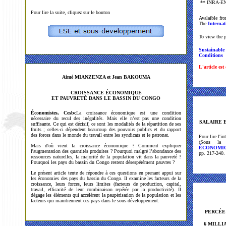
** INRA-E
Pour lire la suite, cliquez sur le bouton
Avalaible f
The
Internat
To view the p
Sustainable 
Conditions
L'article es
Aimé MIANZENZA et Jean BAKOUMA
CROISSANCE ÉCONOMIQUE
ET PAUVRETÉ DANS LE BASSIN DU CONGO
Économistes, Cesbc
La croissance économique est une condition
nécessaire du recul des inégalités. Mais elle n’est pas une condition
SALAIRE 
suffisante. Ce qui est décisif, ce sont les modalités de la répartition de ses
fruits ; celles-ci dépendent beaucoup des pouvoirs publics et du rapport
des forces dans le monde du travail entre les syndicats et le patronat.
Pour lire l'i
(Sous la 
Mais d'où vient la croissance économique ? Comment expliquer
ÉCONOMIQ
l'augmentation des quantités produites ? Pourquoi malgré l’abondance des
pp. 217-240.
ressources naturelles, la majorité de la population vit dans la pauvreté ?
Pourquoi les pays du bassin du Congo restent désespérément pauvres ?
Le présent article tente de répondre à ces questions en prenant appui sur
les économies des pays du bassin du Congo. Il examine les facteurs de la
croissance, leurs forces, leurs limites (facteurs de production, capital,
travail, efficacité de leur combinaison repérée par la productivité). Il
dégage les éléments qui accélèrent la paupérisation de la population et les
R
facteurs qui maintiennent ces pays dans le sous-développement.
PERCÉE
6 MILLI