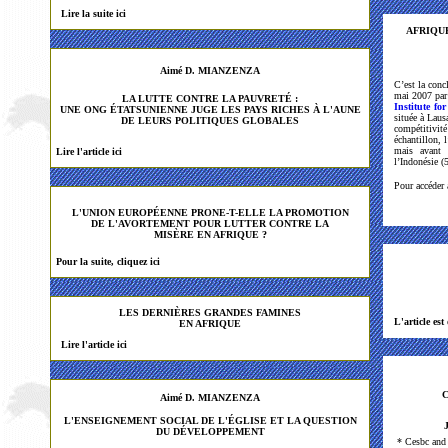
Lire la suite ici
AFRIQU
Aimé D. MIANZENZA
C’est la conc
mai 2007 par 
LA LUTTE CONTRE LA PAUVRETÉ :
Institute f
UNE ONG ÉTATSUNIENNE JUGE LES PAYS RICHES À L'AUNE
située à Laus
DE LEURS POLITIQUES GLOBALES
compétitivit
échantillon, 
mais avant 
Lire l'article ici
l’Indonésie (5
Pour accéder 
L'UNION EUROPÉENNE PRONE-T-ELLE LA PROMOTION
DE L'AVORTEMENT POUR LUTTER CONTRE LA
MISÈRE EN AFRIQUE ?
Pour la suite, cliquez ici
LES DERNIÈRES GRANDES FAMINES
L'article est
EN AFRIQUE
Lire l'article ici
C
Aimé D.
MIANZENZA
L'ENSEIGNEMENT SOCIAL DE L'ÉGLISE ET LA QUESTION
DU DÉVELOPPEMENT
* Cesbc an