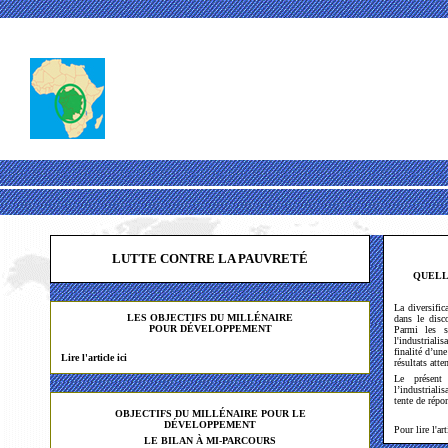
LUTTE CONTRE LA PAUVRETÉ
QUELL
La diversifi
LES OBJECTIFS DU MILLÉNAIRE
dans le disc
POUR DÉVELOPPEMEN
T
Parmi les st
l'industriali
finalité d’un
Lire l'article ici
résultats atte
Le présent 
l’industrial
tente de répo
OBJECTIFS DU MILLÉNAIRE POUR LE
DÉVELOPPEMENT
Pour lire l'ar
LE BILAN À MI-PARCOURS