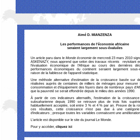
Aimé D. MIANZENZA
Les performances de l'économie africaine
seraient largement sous-évaluées
Un article paru dans le
Monde économie
de mercredi 23 mars 2010 signé
ASKENAZY, nous apprend que selon des travaux récents revisitant e
l'évaluation économique de l'Afrique au cours des dernières déc
performances économiques du continent seraient largement sous-
raison de la faiblesse de l'appareil statistique.
Une méthode alternative d'estimation de la croissance basée
sur d
réalisées auprès de centaines de milliers de ménages pour mesurer 
consommation et d'équipement des foyers dans de nombreux pays d'Af
que la pauvreté se serait effondrée depuis le milieu des années 1990.
À partir de ces indicateurs alternatifs, l'estimation de la croissance
subsaharienne depuis 1990 se retrouve plus de trois fois supérie
habituellement acceptée, soit entre 3 % et 4 % par an. Preuve de la r
ces résultats, cette croissance n'est pas due à une catégorie p
d'indicateurs ; presque toutes les variables connaissent une amélioration
L'article est disponible sur le site du journal Le Monde.
Pour y accéder,
cliquez ici