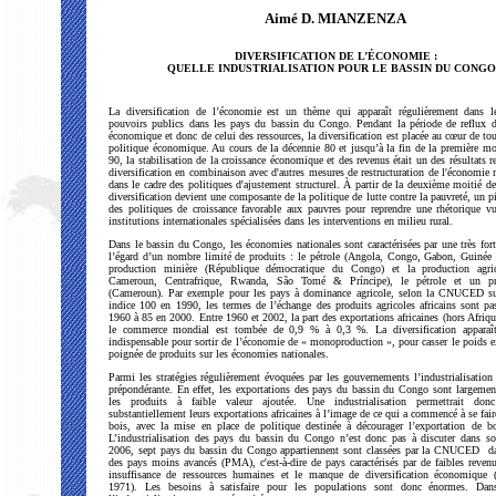
Aimé D. MIANZENZA
D
IVERSIFICATION DE L’ÉCONOMIE :
QUELLE INDUSTRIALISATION POUR LE BASSIN DU CONGO
La diversification de l’économie est un thème qui apparaît régulièrement dans l
pouvoirs publics dans les pays du bassin du Congo. Pendant la période de reflux d
économique et donc de celui des ressources, la diversification est placée au cœur de to
politique économique. Au cours de la décennie 80 et jusqu’à la fin de la première mo
90, la stabilisation de la croissance économique et des revenus était un des résultats r
diversification en combinaison avec d'autres mesures de restructuration de l'économie
dans le cadre des politiques d'ajustement structurel. À partir de la deuxième moitié de
diversification devient une composante de la politique de lutte contre la pauvreté, un pi
des politiques de croissance favorable aux pauvres pour reprendre une rhétorique vu
institutions internationales spécialisées dans les interventions en milieu rural.
Dans le bassin du Congo, les économies nationales sont caractérisées par une très for
l’égard d’un nombre limité de produits : le pétrole (Angola, Congo, Gabon, Guinée é
production minière (République démocratique du Congo) et la production agri
Cameroun, Centrafrique, Rwanda, São Tomé & Príncipe), le pétrole et un pro
(Cameroun). Par exemple pour les pays à dominance agricole, selon la CNUCED su
indice 100 en 1990, les termes de l’échange des produits agricoles africains sont p
1960 à 85 en 2000. Entre 1960 et 2002, la part des exportations africaines (hors Afriq
le commerce mondial est tombée de 0,9 % à 0,3 %. La diversification apparaî
indispensable pour sortir de l’économie de « monoproduction », pour casser le poids e
poignée de produits sur les économies nationales.
Parmi les stratégies régulièrement évoquées par les gouvernements l’industrialisation 
prépondérante. En effet, les exportations des pays du bassin du Congo sont largeme
les produits à faible valeur ajoutée. Une industrialisation permettrait don
substantiellement leurs exportations africaines à l’image de ce qui a commencé à se faire
bois, avec la mise en place de politique destinée à décourager l’exportation de b
L’industrialisation des pays du bassin du Congo n’est donc pas à discuter dans so
2006, sept pays du bassin du Congo appartiennent sont classées par la CNUCED dan
des pays moins avancés (PMA), c'est-à-dire de pays caractérisés par de faibles revenu
insuffisance de ressources humaines et le manque de diversification économique 
1971). Les besoins à satisfaire pour les populations sont donc énormes. Dan