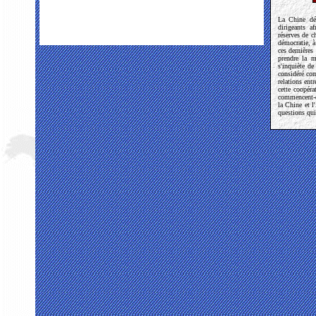
La Chine déb
dirigeants a
réserves de c
démocratie, à
ces dernières
prendre la m
s'inquiète d
considéré co
relations ent
cette coopér
commencent-el
la Chine et l
questions qui