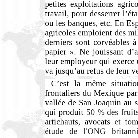
petites exploitations
agric
travail, pour desserrer l’ét
ou les banques, etc. En Espa
agricoles emploient des mil
derniers sont corvéables à
papier ». Ne jouissant d’a
leur employeur qui exerce
va jusqu’au refus de leur ve
C’est la même situatio
frontaliers du Mexique par
vallée de San Joaquin au 
qui produit
50 % des fruit
artichauts
,
avocats
et
to
étude de l'ONG britan