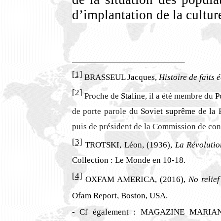
d’implantation de la cultur
[1]
BRASSEUL Jacques,
Histoire de faits
[2]
Proche de
Staline
, il a été membre du
P
de porte parole du
Soviet suprême
de la
puis de président de la Commission de cont
[3]
TROTSKI, Léon, (1936),
La Révolutio
Collection : Le Monde en 10-18.
[4]
OXFAM AMERICA, (2016),
No relie
Ofam Report, Boston, USA.
- Cf également : MAGAZINE MARIANE, 