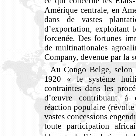
ce qui concerne les États-
Amérique centrale, en Amé
dans de vastes plantati
d’exportation, exploitant 
forcenée. Des fortunes imm
de multinationales agroal
Company, devenue par la s
Au Congo Belge, selon H
1920 « l
e système huil
contraintes dans les proc
d’œuvre contribuant à
réaction populaire (révolte
vastes concessions engendra
toute participation afric