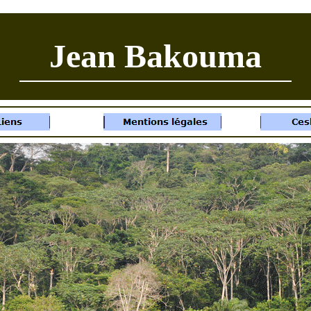
Jean Bakouma