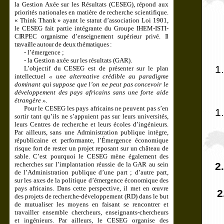
la Gestion Axée sur les Résultats (CESEG), répond aux
priorités nationales en matière de recherche scientifique.
« Think Thank » ayant le statut d’association Loi 1901,
le CESEG fait partie intégrante du Groupe IHEM-ISTI-
CIRPEC
organisme d’enseignement supérieur privé. Il
travaille autour de deux thématiques
:
- l’émergence ;
- la Gestion axée sur les résultats (GAR).
1.
L’objectif du CESEG est de présenter sur le plan
intellectuel
« une alternative crédible au paradigme
dominant qui suppose que l’on ne peut pas concevoir le
développement des pays africains sans une forte aide
étrangère ».
Pour le CESEG les pays africains ne peuvent pas s’en
1.
sortir tant qu’ils ne s’appuient pas sur leurs universités,
leurs Centres de recherche et leurs écoles d’ingénieurs.
Par ailleurs, sans une Administration publique intègre,
républicaine et performante, l’Émergence économique
risque fort de rester un projet reposant sur un château de
sable. C’est pourquoi le CESEG mène également des
recherches sur l’implantation réussie de la GAR au sein
2
de l’Administration publique d’une part ; d’autre part,
sur les axes de la politique d’émergence économique des
pays africains. Dans cette perspective, il met en œuvre
2
des projets de recherche-développement (RD) dans le but
de mutualiser les moyens en faisant se rencontrer et
travailler ensemble chercheurs, enseignants-chercheurs
et ingénieurs. Par ailleurs, le CESEG organise des