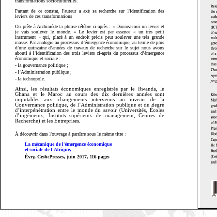
transformations socioculturelles.
Partant de ce constat, l'auteur a axé sa recherche sur l'identification des
leviers de ces transformations
On prête à Archimède la phrase célèbre ci-après : « Donnez-moi un levier et
je vais soulever le monde. » Le levier est par essence « un très petit
instrument » qui, placé à un endroit précis peut soulever une très grande
masse. Par analogie au processus d’émergence économique, au terme de plus
d’une quinzaine d’années de travaux de recherche sur le sujet nous avons
abouti à l’identification des trois leviers ci-après du processus d’émergence
économique et sociale :
- la gouvernance politique ;
- l’Administration publique ;
- la technopole.
Ainsi, les résultats économiques enregistrés par le Rwanda, le
Ghana et le Maroc au cours des dix dernières années sont
imputables aux changements intervenus au niveau de la
Gouvernance politique, de l’Administration publique et du degré
d’interpénétration entre le monde du savoir (Universités, Écoles
d’ingénieurs, Instituts supérieurs de management, Centres de
Recherche) et les Entreprises.
À découvrir dans l'ouvrage à paraître sous le même titre :
La mécanique de l'émergence économique
et sociale de l'Afrique,
Évry, CesbcPresses, juin 2017, 116 pages