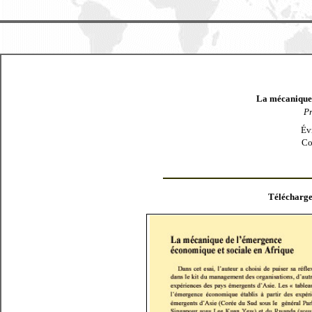
La mécanique 
P
Év
Co
Télécharge