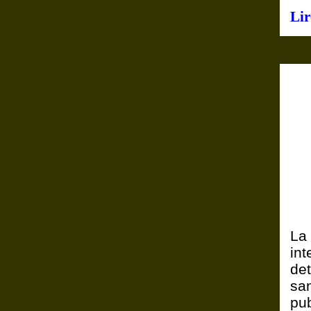
Lir
La
in
det
san
pu