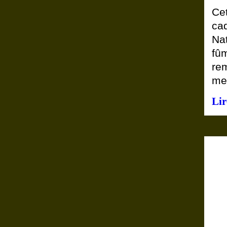
Ce
ca
Nat
fû
rem
met
Lir