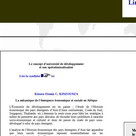
Lir
Le concept d'université de développement
et son opérationnalisation
Lire la synthèse
ici
Kitsoro Firmin C. KINZOUNZA
La mécanique de l'émergence économique et sociale en Afrique
L’Économie du développement est en panne ; l’étude de l’Histoire
économique des pays émergents d’Asie (Chine continentale, Corée du Sud,
Singapour, Thaïlande, etc.) demeure la seule issue pour bâtir les stratégies à
même de permettre aux pays africains de résoudre leurs problèmes à caractère
socio-économique et culturel et donc de passer du stade de pays sous-
développé à celui de pays émergent.
L’analyse de l’Histoire économique des pays émergents d’Asie fait apparaître
que leurs succès économiques reposent essentiellement sur les