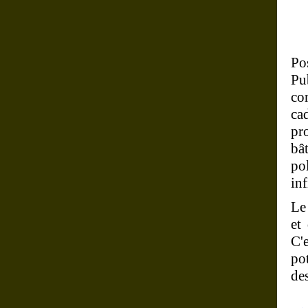
Po
Pu
co
ca
pr
bâ
po
inf
Le
et
C'
po
de