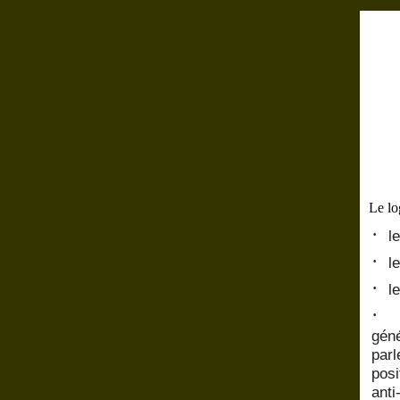
Le lo
·
l
·
l
·
l
·
géné
parl
posi
anti