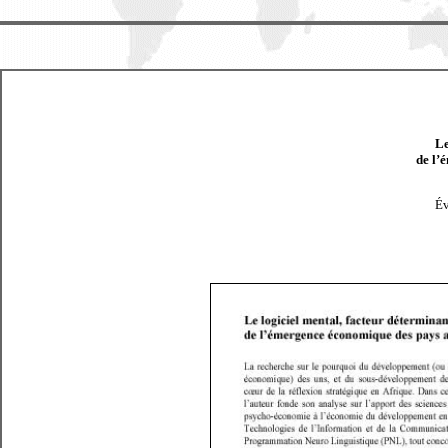
Le
de l’
Év