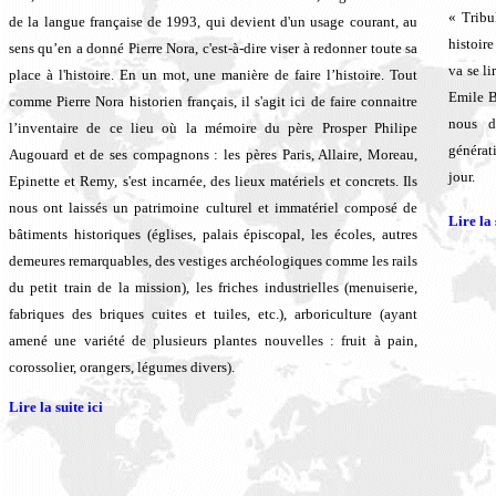
« Tribu
de la langue française de 1993, qui devient d'un usage courant, au
histoir
sens qu’en a donné Pierre Nora, c'est-à-dire viser à redonner toute sa
va se li
place à l'histoire. En un mot, une manière de faire l’histoire. Tout
Emile B
comme Pierre Nora historien français, il s'agit ici de faire connaitre
nous 
l’inventaire de ce lieu où la mémoire du père Prosper Philipe
générat
Augouard et de ses compagnons : les pères Paris, Allaire, Moreau,
jour.
Epinette et Remy, s'est incarnée, des lieux matériels et concrets. Ils
nous ont laissés un patrimoine culturel et immatériel composé de
Lire la 
bâtiments historiques (églises, palais épiscopal, les écoles, autres
demeures remarquables, des vestiges archéologiques comme les rails
du petit train de la mission), les friches industrielles (menuiserie,
fabriques des briques cuites et tuiles, etc.), arboriculture (ayant
amené une variété de plusieurs plantes nouvelles : fruit à pain,
corossolier, orangers, légumes divers).
Lire la suite ici