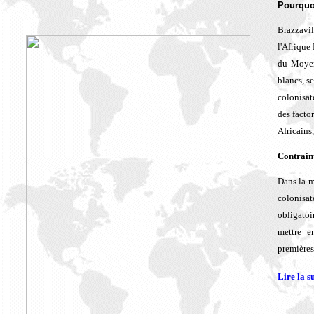
P
ourquo
Brazzavil
l'Afrique
du Moyen
blancs, s
colonisat
des facto
Africains
Contraint
Dans la m
colonisa
obligatoi
mettre e
premières
Lire la s