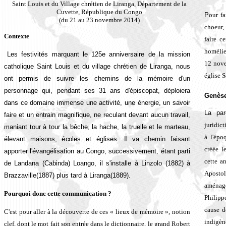
Saint Louis et du Village chrétien de Liranga, Département de la
Cuvette, République du Congo
P
our fa
(du 21 au 23 novembre 2014)
choeur,
Contexte
faire c
homélie
Les festivités marquant le 125e anniversaire de la mission
12 nove
catholique Saint Louis et du village chrétien de Liranga, nous
église 
ont permis de suivre les chemins de la mémoire d'un
personnage qui, pendant ses 31 ans d'épiscopat, déploiera
Genès
dans ce domaine immense une activité, une énergie, un savoir
La pa
faire et un entrain magnifique, ne reculant devant aucun travail,
juridic
maniant tour à tour la bêche, la hache, la truelle et le marteau,
à l'ép
élevant maisons, écoles et églises. Il va chemin faisant
créée l
apporter l'évangélisation au Congo, successivement, étant parti
cette a
de Landana (Cabinda) Loango, il s'installe à Linzolo (1882) à
Aposto
Brazzaville(1887) plus tard à Liranga(1889).
aménage
Pourquoi donc cette communication ?
Philipp
cause d
C'est pour aller à la découverte de ces « lieux de mémoire », notion
indigèn
clef, dont le mot fait son entrée dans le dictionnaire, le grand Robert