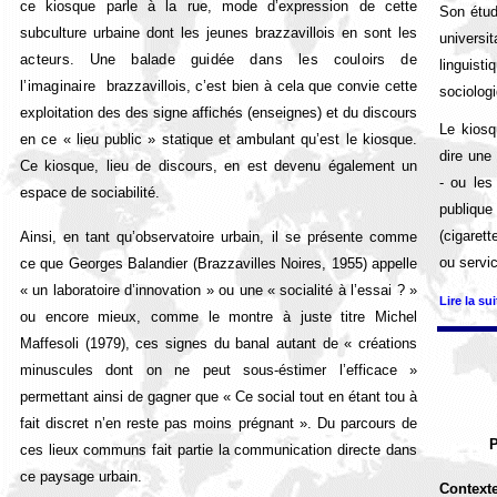
ce kiosque parle à la rue, mode d’expression de cette
Son étud
subculture urbaine dont les jeunes brazzavillois en sont les
universi
acteurs. Une balade guidée
dans
les couloirs de
linguist
l’imaginaire
brazzavillois, c’est bien à cela que convie cette
sociolog
exploitation des des signe affichés (enseignes) et du discours
Le kiosq
en ce « lieu public » statique et ambulant qu’est le kiosque.
dire une
Ce kiosque, lieu de discours, en est devenu également un
- ou les
espace de sociabilité.
publiqu
(cigaret
Ainsi, en tant qu’observatoire urbain, il se présente comme
ou servic
ce que Georges Balandier (Brazzavilles Noires, 1955) appelle
« un laboratoire d’innovation » ou une « socialité à l’essai ? »
Lire la su
ou encore mieux, comme le montre à juste titre Michel
Maffesoli (1979), ces signes du banal autant de « créations
minuscules dont on ne peut sous-éstimer l’efficace »
permettant ainsi de gagner que « Ce social tout en étant tou à
fait discret n’en reste pas moins prégnant ». Du parcours de
P
ces lieux communs fait partie la communication directe dans
ce paysage urbain.
C
ontexte