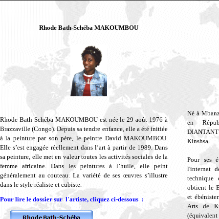
Rhode Bath-Schéba MAKOUMBOU
Né à Mbanz
Rhode Bath-Schéba MAKOUMBOU est n
ée le 29 août 1976 à
en Répub
Brazzaville (Congo). Depuis sa tendre enfance, elle a été initiée
DIANTANTU 
à la peinture par son père, le peintre David MAKOUMBOU.
Kinshsa.
Elle s’est engagée réellement dans l’art à partir de 1989. Dans
sa peinture, elle met en valeur toutes les activités sociales de la
Pour ses é
femme africaine. Dans les peintures à l’huile, elle peint
l'internat 
généralement au couteau. La variété de ses œuvres s’illustre
technique 
dans le style réaliste et cubiste.
obtient le 
et ébénister
Pour lire le dossier sur l'artiste, cliquez ci-dessous :
Arts de K
(équivalent 