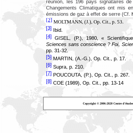
réunion, les 196 pays signataires d
Changements Climatiques ont mis en 
émissions de gaz à effet de serre (Cf.
[2]
MOLTMANN, (J.), Op. Cit., p. 53.
[3]
Ibid.
[4]
GISEL, (P.), 1980, « Scientifique
Sciences sans conscience ? Foi, Scie
pp. 31-32.
[5]
MARTIN, (A.-G.), Op. Cit., p. 17.
[6]
Supra, p. 210.
[7]
POUCOUTA, (P.), Op. Cit., p. 267.
[8]
COE (1989), Op. Cit., pp. 13-14
Copyright © 2006-2020 Centre d'étude