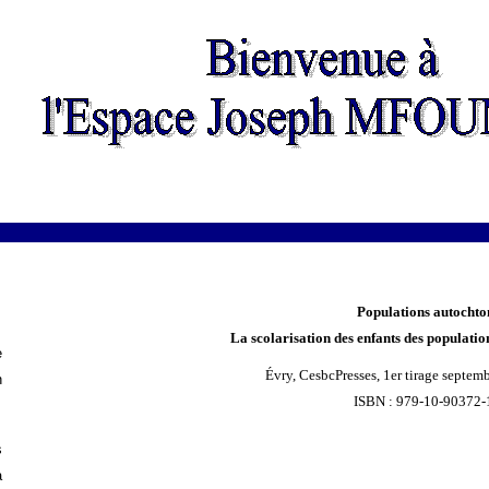
Populations autochto
La scolarisation des enfants des populati
e
Évr
y,
CesbcPresses, 1er tirage septem
n
ISBN : 979-10-90372-
s
à