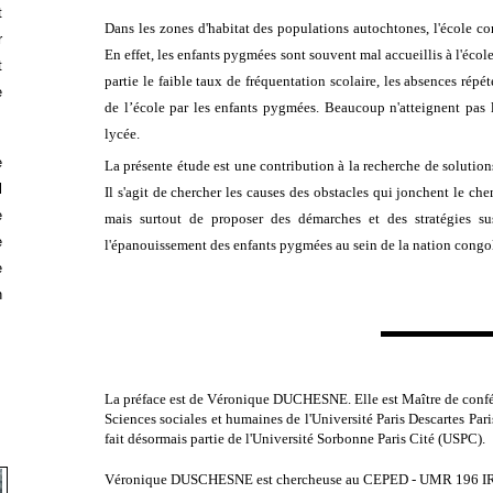
t
Dans les zones d'habitat des populations autochtones, l'école co
r
En effet, les enfants pygmées sont souvent mal accueillis à l'école
t
partie le
faible taux de fréquentation scolaire, les absences rép
e
de l’école par les enfants pygmées. Beaucoup n'atteignent pas l
lycée.
e
La présente étude est une contribution à la recherche de soluti
l
Il s'agit de chercher les causes des obstacles qui jonchent le c
e
mais surtout de proposer des démarches et des stratégies sus
e
l'épanouissement des enfants pygmées au sein de la nation congol
e
n
La préface est de Véronique DUCHESNE. Elle est Maître de confé
Sciences sociales et humaines de l'Université Paris Descartes Pari
fait désormais partie de l'Université Sorbonne Paris Cité (USPC).
Véronique DUSCHESNE est
chercheuse au CEPED - UMR 196 IRD 