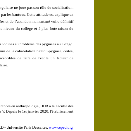
ngolaise ne joue pas son rôle de socialisation.
 par les bantous. Cette attitude est explique en
étées et de l’abandon momentané voire définitif
e niveau du collège et à plus forte raison du
ons idoines au problème des pygmées au Congo.
hemin de la cohabitation bantou-pygmée, certes,
ceptibles de faire de l'école un facteur de
aise.
rences en anthropologie, HDR à la Faculté des
s V. Depuis le 1er janvier 2020, l'établissement
- Université Paris Descartes,
www.ceped.org