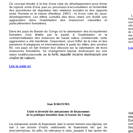
Ce concept résulte à la fois d’une crise du développement sous forme
de rupture entre d’une part un processus d’accumulation et l’ensemble
des procédures de régulation des relations sociales et des rapports
entre l’homme et la nature (Harribey, 1997) ; et d’une crise du sous-
L
développement. Les effets cumulés des deux crises ont révélé une
Océ
aggravation dans l’exploitation des ressources naturelles et
sou
particulièrement forestières.
siè
mont
Dans les pays du Bassin du Congo où la valorisation des écosystèmes
de 
forestiers s’est limitée par le passé à l’exploitation et la
une 
commercialisation des essences de haute
valeur commerciale, cette
que
aggravation a été manifeste. Cependant, sous l’effet de la crise et des
soc
pressions écologiques et internationales à partir du milieu des années
80, ces pays on fait évoluer leur discours sur la valorisation de leurs
Lir
ressources forestières. Ce changement repose dorénavant sur une
la forêt, laquelle incarne dorénavant une
vision multifonctionnelle de
chaîne de valeurs.
Lire la suite ici
Jean BAKOUMA
Unité et diversité des mécanismes de financement
Voi
de la politique forestière dans le bassin du Congo
in
Eu
co
Les mécanismes actuels de financement dans le secteur forestier sous-régional, ont
trait à une mixture d’outils traditionnels de financement tels que les
l’i
dons/subventions, les prêts, les redevances et taxes, auxquels il faut ajouter des
ge