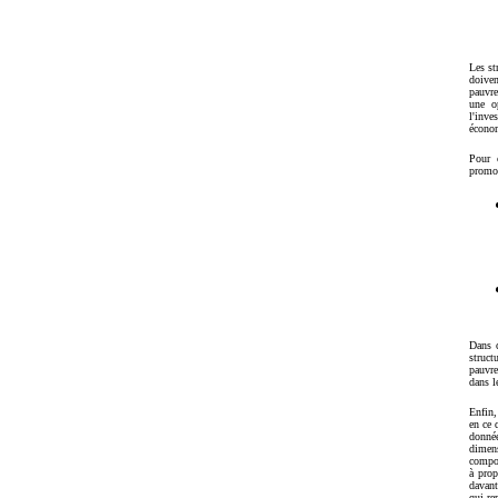
Les st
doiven
pauvre
une o
l'inv
économ
Pour c
promou
Dans c
struct
pauvre
dans l
Enfin,
en ce 
donné
dimen
compos
à prop
davant
qui re