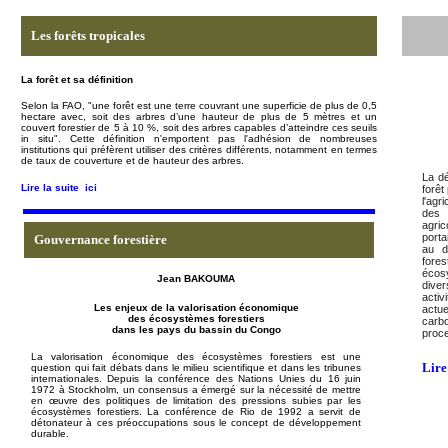
Les forêts tropicales
La forêt et sa définition
Selon la FAO, "un
e forêt est une
terre couvrant une superficie de plus de 0,5
hectare avec, soit des arbres d’une hauteur de plus de 5 mètres et un
couvert forestier de 5 à 10 %, soit des arbres capables d’atteindre ces seuils
in situ"
. Cette définition n'emportent pas l'adhésion de nombreuses
institutions qui préfèrent utiliser des critères différents, notamment en termes
de taux de couverture et de hauteur des arbres.
La dé
Lire la suite
ici
forêt
l'agr
des i
agric
porta
Gouvernance forestière
au d
fores
écosy
Jean BAKOUMA
diver
activ
Les enjeux de la valorisation économique
actue
des écosystèmes forestiers
carb
dans les pays du bassin du Congo
proc
La valorisation économique des écosystèmes forestiers est
une
Lire 
question qui fait débats dans le milieu scientifique et dans les tribunes
internationales. Depuis la conférence des Nations Unies du 16 juin
1972 à Stockholm, un consensus a émergé sur la nécessité de mettre
en œuvre des politiques de limitation des pressions subies par les
écosystèmes forestiers. La conférence de Rio de 1992 a servit de
détonateur à ces préoccupations sous le concept de développement
durable.