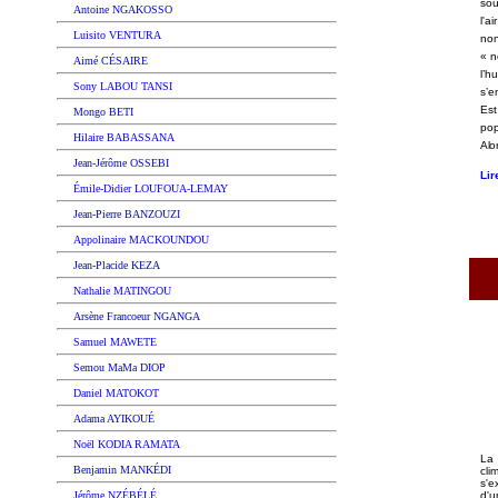
sou
Antoine NGAKOSSO
l'a
Luisito VENTURA
non
« n
Aimé CÉSAIRE
l’h
Sony LABOU TANSI
s’e
Es
Mongo BETI
po
Hilaire BABASSANA
Alo
Jean-Jérôme OSSEBI
Lir
Émile-Didier LOUFOUA-LEMAY
Jean-Pierre BANZOUZI
Appolinaire MACKOUNDOU
J
ean-Placide KEZA
Nathalie MATINGOU
Arsène Francoeur NGANGA
Samuel MAWETE
Semou MaMa DIOP
Daniel MATOKOT
Adama AYIKOUÉ
Noël KODIA RAMATA
La
Benjamin MANKÉDI
cli
s'e
d'
Jérôme NZÉBÉLÉ