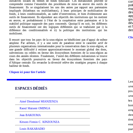
initiatives locales en termes de fonds fiduciaire.
Ces mécanismes peuvent se
co
comprendre comme l’ensemble des procédures de mise en œuvre des outils de
pol
financement. Ils se singularisent les uns des autres par rapport aux partenaires
ma
impliqués (bilatéraux ou multilatéraux), à leurs principes de mobilisation de
dir
fonds, à leurs conditionnalités, au cadre d’intervention, et bien évidemment aux
ap
outils de financement. Ils répondent aux objectifs des institutions qui les mettent
go
en œuvre, et probablement à l’état de la coopération entre partenaires et à la
dév
stabilité politique supposée des pays concernés. Quoiqu’il en soit, les différents
et 
outils de financement ont des logiques différentes qui se traduisent par i)
la
des
différence des conditionnalités et ii) la politique des institutions qui les
mobilisent.
Cli
Il ressort que tous les pays de la sous-région ne bénéficient pas d’appui de même
ampleur. Par ailleurs, il y a une sorte de paradoxe entre le caractère actif de
plusieurs organisations internationales pour la conservation dans la sous-région, et
une grande difficulté à estimer approximativement le montant global des dons,
subventions ou crédits en faveur des écosystèmes forestiers de la sous-région au
cours des années récentes. Finalement, l’unité des différents mécanismes se trouve
dans les objectifs poursuivis en faveur des écosystèmes forestiers des pays
d’Afrique centrale. En revanche la diversité relève des stratégies propres à chaque
bailleur de fonds.
Cliquez ici pour lire l'article
Les
une
ESPACES DÉDIÉS
pou
une
les
Aimé Dieudonné MIANZENZA
boi
Raoul Maixent OMINGA
em
des
Jean BAKOUMA
émi
Kitsoro Firmin C. KINZOUNZA
es
Louis BAKABADIO
par