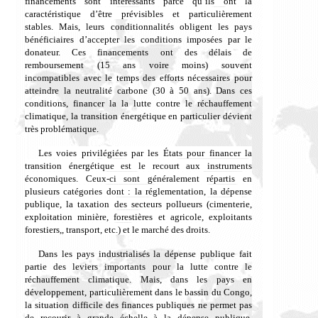
financements sont intéressants parce qu’ils ont la
caractéristique d’être prévisibl
es
et particulièrement
stables. Mais, leurs
conditionnalités obligent les pays
bénéficiaires d’accepter les conditions imposées par le
donateur. Ces financements ont des délais de
remboursement (15 ans voire moins) souvent
incompatibles avec le temps des efforts nécessaires pour
atteindre la neutralité carbone (30 à 50 ans).
Dans ces
conditions, finan
cer
la la lutte contre le réchauffement
climatique, la transition énergétique en particulier dévient
très problématique.
Les voies privilégiées par les États pour financer la
transition énergétique est le recourt aux instruments
économiques. Ceux-ci sont généralement répartis en
plusieurs catégories dont : la réglementation, la dépense
publique, la taxation des secteurs pollueurs (cimenterie,
exploitation minière, forestières et agricole, exploitants
forestiers,, transport, etc.) et le marché des droits.
Dans les pays industrialisés la dépense publique fait
partie des leviers importants pour la lutte contre le
réchauffement climatique. Mais, dans les pays en
développement, particulièrement dans le bassin du Congo,
l
a situation difficile des finances publiques ne permet pas
de recourir à grande échelle à la dépense publique.