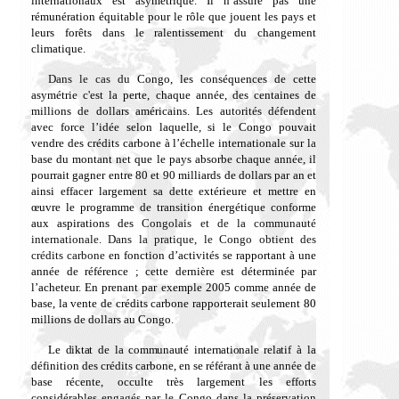
internationaux est asymétrique. Il
n’assure pas une
rémunération équitable pour le rôle que jouent les pays et
leurs
forêts dans le ralentissement du changement
climatique.
Dans le cas du
Congo, les conséquences de cette
asymétrie
c'est la perte, chaque année, des centaines de
millions de dollars américains
. Les autorités défendent
avec force l’idée
selon laquelle,
si le Congo pouvait
vendre des crédits carbone à l’échelle internationale sur la
base du montant net que le pays absorbe chaque année, il
pourrait gagner entre 80 et 90 milliards de dollars par an et
ainsi effacer largement sa dette extérieure et mettre en
œuvre le programme de transition énergétique conforme
aux aspirations des
Congolais et de la communauté
internationale. Dans la pratique, le Congo obtient des
crédits carbone
en fonction d’activités se rapportant à une
année de référence
; cette dernière est déterminée par
l’acheteur. En prenant pa
r exemple 2005 comme année de
base, la vente de crédits carbone rapporterait seulement 80
millions de dollars au Congo.
Le diktat de la communauté internationale relatif à
la
définition des crédits carbone, en se référant à une année de
base récente, occulte très largement les efforts
considérables engagés par le Congo dans la préservation