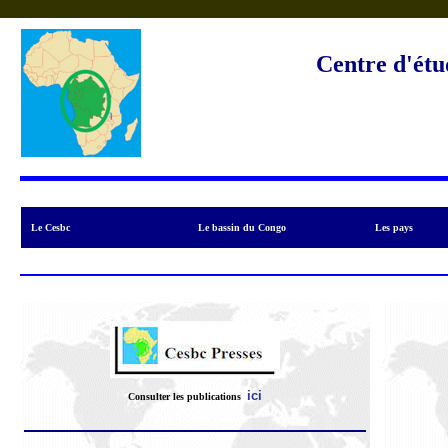
Centre d'étu
Le Cesbc
Le bassin du Congo
Les pays
ici
Consulter l
es publications