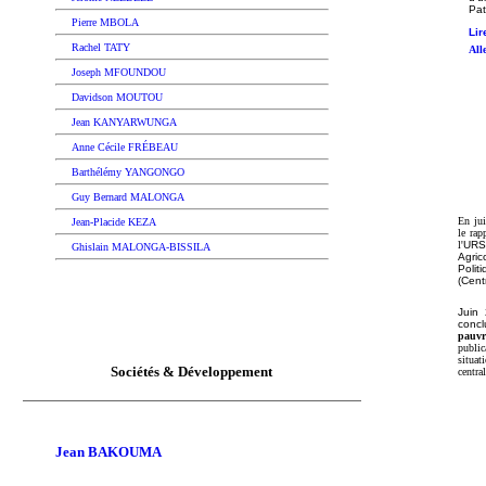
Pat
Pierre MBOLA
Lir
Rachel TATY
All
Joseph MFOUNDOU
Davidson MOUTOU
Jean KANYARWUNGA
Anne Cécile FRÉBEAU
Barthélémy YANGONGO
Guy Bernard MALONGA
En jui
J
ean-Placide KEZA
le rap
l'
URS
Ghislain MALONGA-BISSILA
Agri
Polit
(Cent
Juin 
concl
pauvr
public
situat
Sociétés & Développement
centra
Jean BAKOUMA