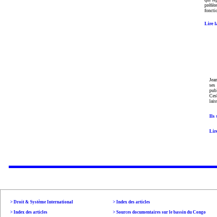
préfér
foncti
Lire l
Jea
ses
publ
Ces
lais
Ils
Lir
> Droit & Système International
>
Index des articles
>
Index des articles
> Sources documentaires sur le bassin du Congo