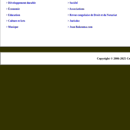
>
Développement durable
> Société
>
É
conomie
> Associations
>
Education
> Revue congolaise de Droit et du Notariat
> Culture et Arts
> Jurisdoc
>
Musique
> Jean Bakouma.com
Copyright © 2006-2025 Ce