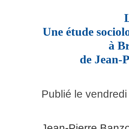
L
U
ne étude sociol
à Br
de Jean-P
Publié le vendred
Jean-Pierre Banzo