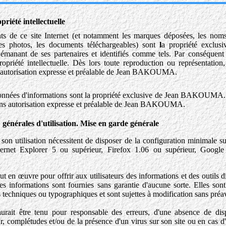
priété intellectuelle
ts de ce site Internet (et notamment les marques déposées, les noms
les photos, les documents téléchargeables) sont
l
a propriété excl
émanant de ses partenaires et identifiés comme tels. Par conséquent i
ropriété intellectuelle. Dès lors toute reproduction ou représentation, 
auf autorisation expresse et préalable de Jean BAKOUMA.
nnées d'informations sont la propriété exclusive de Jean BAKOUMA. 
 sans autorisation expresse et préalable de Jean BAKOUMA.
générales d'utilisation. Mise en garde générale
t son utilisation nécessitent de disposer de la configuration minimale s
ternet Explorer 5 ou supérieur, Firefox 1.06 ou supérieur, Googl
 œuvre pour offrir aux utilisateurs des informations et des outils dis
les informations sont fournies sans garantie d'aucune sorte. Elles son
s techniques ou typographiques et sont sujettes à modification sans préav
 être tenu pour responsable des erreurs, d'une absence de dispon
ur, complétudes et/ou de la présence d'un virus sur son site ou en cas d