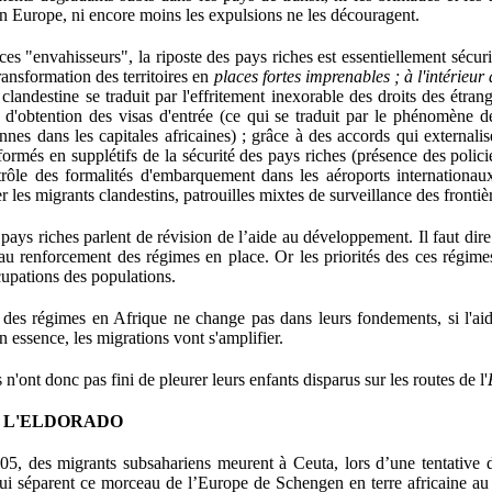
n Europe, ni encore moins les expulsions ne les découragent.
es "envahisseurs", la riposte des pays riches est essentiellement sécuri
transformation des territoires en
places fortes imprenables ; à l'intérieur 
clandestine se traduit par l'effritement inexorable des droits des étrang
s d'obtention des visas d'entrée (ce qui se traduit par le phénomène 
es dans les capitales africaines) ; grâce à des accords qui externalisen
sformés en supplétifs de la sécurité des pays riches (présence des polic
rôle des formalités d'embarquement dans les aéroports internationaux
r les migrants clandestins, patrouilles mixtes de surveillance des frontièr
 pays riches parlent de révision de l’aide au développement. Il faut dire
i au renforcement des régimes en place. Or les priorités des ces régim
upations des populations.
le des régimes en Afrique ne change pas dans leurs fondements, si l'a
 essence, les migrations vont s'amplifier.
s n'ont donc pas fini de pleurer leurs enfants disparus sur les routes de l'
E L'ELDORADO
5, des migrants subsahariens meurent à Ceuta, lors d’une tentative 
qui séparent ce morceau de l’Europe de Schengen en terre africaine a