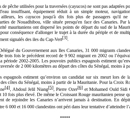
 de pêche utilisées pour la traversées (cayucos) ne sont pas adaptées p
d'eau insuffisant, équipement réduit à un simple moteur, navigatio
 ailleurs, les
cayucos
jusqu'à dix fois plus de passagers qu'il ne
rties de Nouadhibou, ville située presqu'en face des Canaries. Par la
rité mauritaniens ont dispersé les points de départ du sud de la Mauri
pour conséquence d'allonger le trajet à la durée du périple et de multip
[3]
ement signalés des iles du Cap-Vert
.
Délégué du Gouvernement aux Iles Canaries, 31 000 migrants clandest
s de trois fois le précédent record de 9 902 migrant en 2002 ou l’équival
 la période 2002-2005. Les pouvoirs publics espagnols estiment qu’env
traversée de 2 000 kilomètres au départ des côtes du Sénégal, moins à pa
s espagnols estiment qu’environ un candidat sur six meurt lors de l
 des côtes du Sénégal, moins à partir de la Mauritanie. Pour la Croix R
[4]
[5]
[6]
nne
, Abdoul Jelil Niang
, Pierre Ozer
et Mohamed Ould Sidi 
nt 10 fois plus élevé. De même le Croissant Rouge mauritanien pense q
ent de rejoindre les Canaries n’arrivent jamais à destination. En dépit
tre 6 000 et 16 000 clandestins ont péri dans leur tentative d’atteindre l’
*****