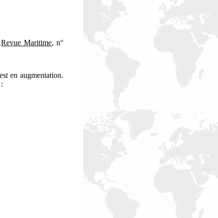
a
Revue Maritime
, n°
est en augmentation.
: