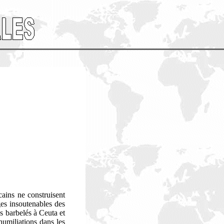
cains ne construisent
ges insoutenables des
s barbelés à Ceuta et
 humiliations dans les