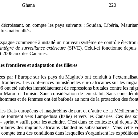
Ghana
220
 décroissant, on compte les pays suivants : Soudan, Libéria, Maurita
tres nationalités.
Espagne commencé à installé un nouveau système de contrôle électroni
intégré de surveillance extérieure
(SIVE). Celui-ci fonctionne depuis
et 2006 aux iles Canaries.
es frontières et
adaptation des filières
es par l’Europe sur les pays du Maghreb ont conduit à l’externalisat
 frontières. Les conférences ministérielles euro-africaines sur les migra
06 ont été suivies immédiatement de répressions brutales contre les mig
u Maroc et Tunisie. Sans considération de leur statut. Sans considératio
 d’hommes et de femmes ont été bafoués au nom de la protection des front
 les Etats européens et maghrébins de part et d’autre de la Méditerranée 
s se tournent vers Lampedusa (Italie) et vers les Canaries. Ces iles s
« sprint » suffit pour les atteindre. C'est dans ce contexte qui depuis 
oritaires des migrants africains clandestins subsahariens. Mais cette v
, compte tenu des conditions dans lesquelles s'organisent les expéditions