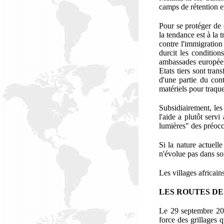
camps de rétention e
Pour se protéger de c
la tendance est à la 
contre l'immigration 
durcit les condition
ambassades européenn
Etats tiers sont tran
d'une partie du cont
matériels pour traque
Subsidiairement, les
l'aide a plutôt serv
lumières" des préocc
Si la nature actuel
n'évolue pas dans son
Les villages africain
LES ROUTES D
L
e 29 septembre 200
force des grillages 