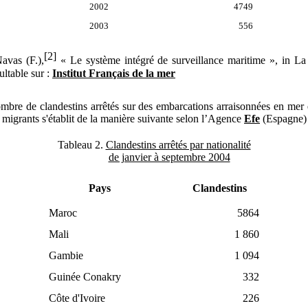
2002
4749
2003
556
[2]
avas (F.),
« Le système intégré de surveillance maritime », in L
ultable sur :
Institut Français de la mer
mbre de clandestins arrêtés sur des embarcations arraisonnées en mer 
s migrants s'établit de la manière suivante selon l’Agence
Efe
(Espagne) 
Tableau 2.
Clandestins arrêtés par nationalité
de janvier à septembre 2004
Pays
Clandestins
Maroc
5864
Mali
1 860
Gambie
1 094
Guinée Conakry
332
Côte d'Ivoire
226