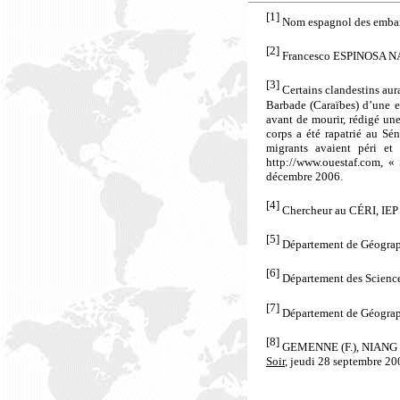
[1]
Nom espagnol des embarc
[2]
Francesco ESPINOSA NAVA
[3]
Certains clandestins aur
Barbade (Caraïbes) d’une e
avant de mourir, rédigé une
corps a été rapatrié au Sén
migrants avaient péri et
http://www.ouestaf.com, « 
décembre 2006.
[4]
Chercheur au CÉRI, IEP 
[5]
Département de Géograph
[6]
Département des Sciences
[7]
Département de Géograph
[8]
GEMENNE (F.), NIANG (A.
Soir
, jeudi 28 septembre 200