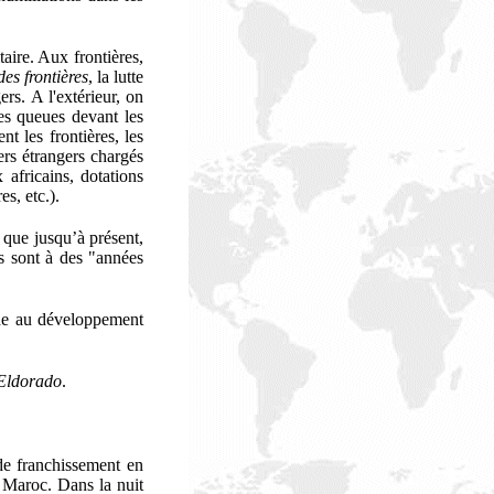
taire. Aux frontières,
des frontières
, la
lutte
ers. A l'extérieur, on
des queues devant les
t les frontières, les
iers étrangers chargés
 africains, dotations
es, etc.).
 que jusqu’à présent,
es sont à des "années
ide au développement
Eldorado
.
de franchissement en
u Maroc. Dans la nuit