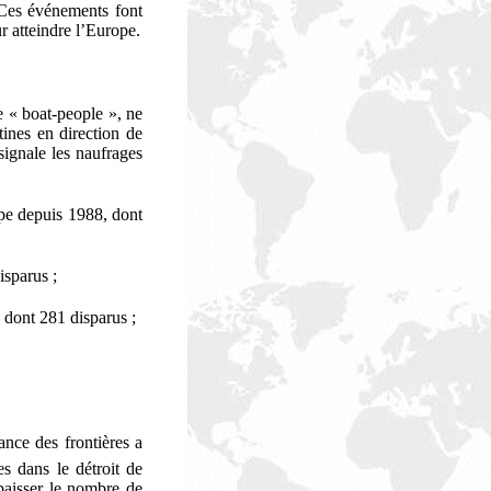
 Ces événements font
r atteindre l’Europe.
e « boat-people », ne
tines en direction de
signale les naufrages
ope depuis 1988, dont
isparus ;
, dont 281 disparus ;
ance des frontières a
s dans le détroit de
 baisser le nombre de