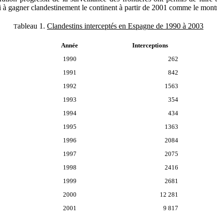
i à gagner clandestinement le continent à partir de 2001 comme le montr
ableau 1.
Clandestins interceptés en Espagne de 1990 à 2003
T
Année
Interceptions
1990
262
1991
842
1992
1563
1993
354
1994
434
1995
1363
1996
2084
1997
2075
1998
2416
1999
2681
2000
12 281
2001
9 817