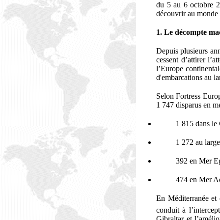
du 5 au 6 octobre 2
découvrir au monde e
1. Le décompte ma
Depuis
plusieurs an
cessent d’attirer l’
l’Europe continental
d'embarcations au la
Selon
Fortress Euro
1 747 disparus en me
1 815 dans le C
1 272 au large
392 en Mer Egé
474 en Mer Adr
En Méditerranée et d
conduit à l’interce
Gibraltar et l’améli