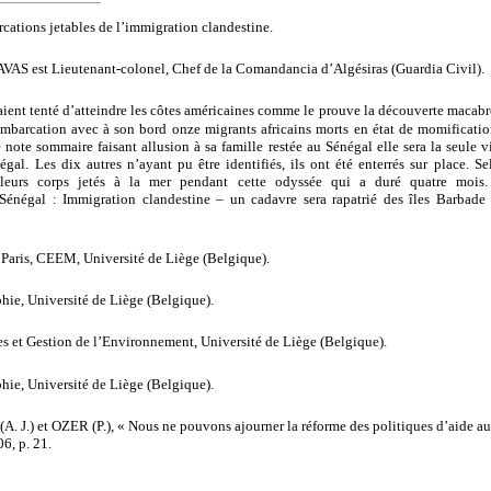
ations jetables de l’immigration clandestine.
S est Lieutenant-colonel, Chef de la Comandancia d’Algésiras (Guardia Civil).
aient tenté d’atteindre les côtes américaines comme le prouve la découverte macabr
mbarcation avec à son bord onze migrants africains morts en état de momificatio
 note sommaire faisant allusion à sa famille restée au Sénégal elle sera la seule vi
égal. Les dix autres n’ayant pu être identifiés, ils ont été enterrés sur place. S
 leurs corps jetés à la mer pendant cette odyssée qui a duré quatre mois.
Sénégal : Immigration clandestine – un cadavre sera rapatrié des îles Barbade
Paris, CEEM, Université de Liège (Belgique).
ie, Université de Liège (Belgique).
 et Gestion de l’Environnement, Université de Liège (Belgique).
ie, Université de Liège (Belgique).
 J.) et OZER (P.), « Nous ne pouvons ajourner la réforme des politiques d’aide a
6, p. 21.