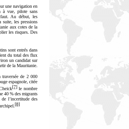
our une navigation en
n à vue, pilote sans
 faut. Au début, les
 suite, les pressions
tanie aux cotes de la
lier les risques. Des
ins sont entrés dans
ent du total des flux
iron un candidat sur
rtir de la Mauritanie.
a traversée de 2 000
ouge espagnole, citée
[7]
Cheick
le nombre
ue 40 % des migrants
 de l’incertitude des
[8]
archipel.