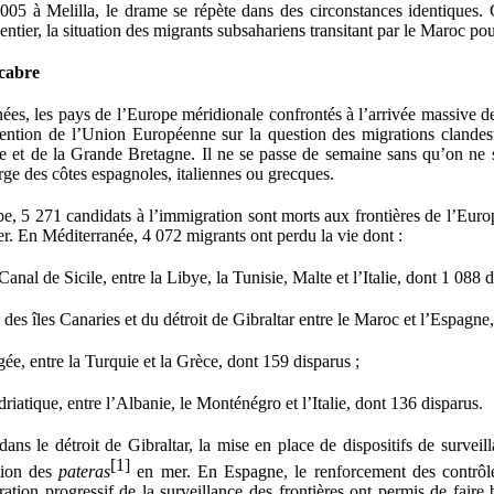
005 à Melilla, le drame se répète dans des circonstances identiques.
ntier, la situation des migrants subsahariens transitant par le Maroc pou
cabre
nées, les pays de l’Europe méridionale confrontés à l’arrivée massive d
attention de l’Union Européenne sur la question des migrations clandes
e et de la Grande Bretagne. Il ne se passe de semaine sans qu’on ne 
rge des côtes espagnoles, italiennes ou grecques.
pe
, 5 271 candidats à l’immigration sont morts aux frontières de l’Eur
r. En Méditerranée, 4 072 migrants ont perdu la vie dont :
anal de Sicile, entre la Libye, la Tunisie, Malte et l’Italie, dont 1 088 d
 des îles Canaries et du détroit de Gibraltar entre le Maroc et l’Espagne
e, entre la Turquie et la Grèce, dont 159 disparus ;
iatique, entre l’Albanie, le Monténégro et l’Italie, dont 136 disparus.
ans le détroit de Gibraltar, la mise en place de dispositifs de surveill
[1]
ption des
pateras
en mer. En Espagne, le renforcement des contrôle
oration progressif de la surveillance des frontières ont permis de faire