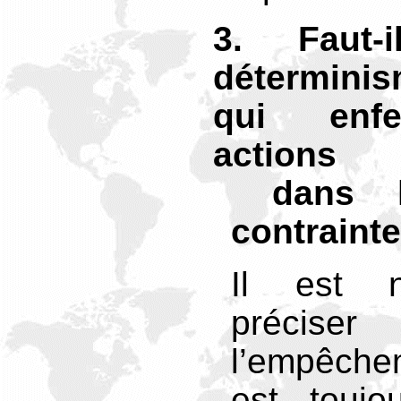
3
. Faut-
détermini
qui enfe
actions
dans l
contraint
Il est n
préc
l’empêche
est toujo