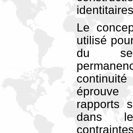
identitaires
Le concept
utilisé po
du sen
perman
continuité
éprouv
rapports 
dans l
contrain