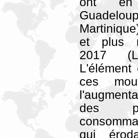
ont en
Guadelou
Martinique
et plus 
2017 (L
L'élément
ces mouv
l'augment
des pr
consomma
qui éroda