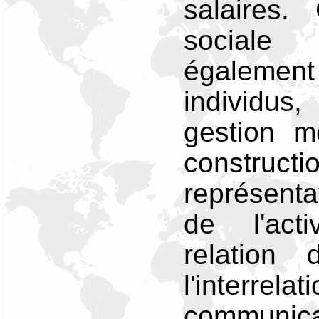
salaires. 
sociale
également
individus
gestion m
constr
représent
de l'act
relation 
l'interre
communica