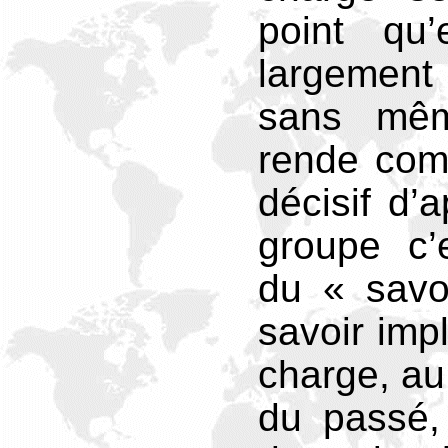
point qu’
largemen
sans mêm
rende com
décisif d’
groupe c’e
du « savoi
savoir impl
charge, au 
du passé,