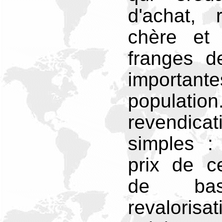
d'achat, 
chère et 
franges d
import
popula
revendic
simples :
prix de ce
de ba
revalor