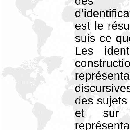
des d
d’identifi
est le résu
suis ce qu
Les ident
constructi
représent
discursiv
des sujet
et sur 
représenta