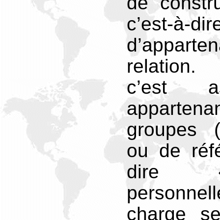
de constru
c’est-à-dir
d’appart
relation.
c’est 
apparte
groupes (
ou de réfé
dire 
personn
charge se