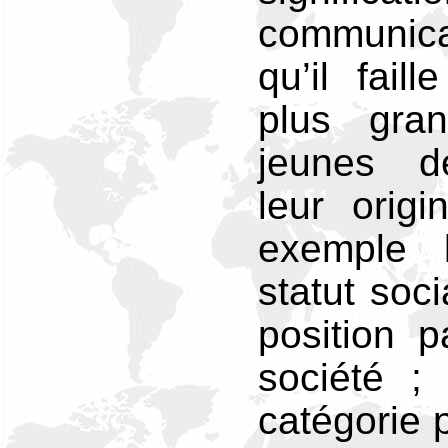
communica
qu’il fail
plus gra
jeunes dé
leur origi
exemple l
statut soci
position p
société ; 
catégorie p