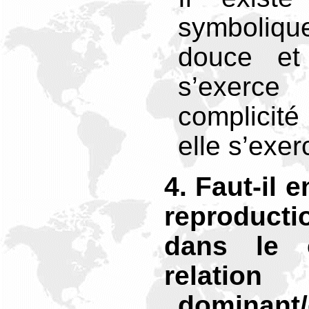
symboliqu
douce et
s’exer
complicité 
elle s’exer
4
. Faut-il 
reproduc
dans le 
relation
domina