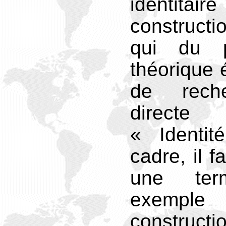
identit
construct
qui du 
théorique 
de reche
direc
« Identi
cadre, il f
une term
exemple
construct