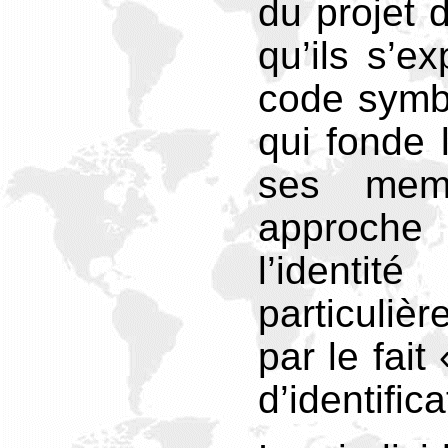
du projet 
qu’ils s’e
code symb
qui fonde l
ses mem
approche
l’identi
particuliè
par le fait
d’identific