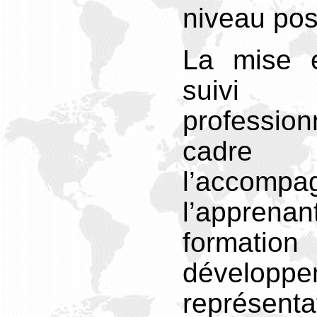
niveau pos
La mise e
suivi 
professi
cad
l’accom
l’apprena
formati
dévelo
représenta