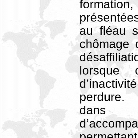
format
présentée
au fléau s
chômage q
désaffili
lorsque c
d’inactiv
perdure. 
dans 
d’accomp
permettan