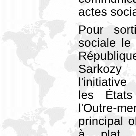
actes soci
Pour sort
sociale le
Républi
Sarkozy a
l'initiati
les État
l'Outre-m
principal o
à plat 