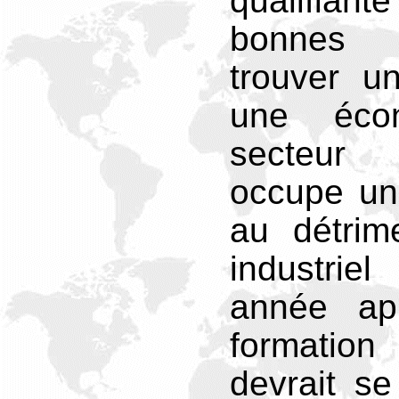
qualifiante
bonnes
trouver u
une éco
secteur 
occupe un
au détrim
industrie
année ap
formation 
devrait s