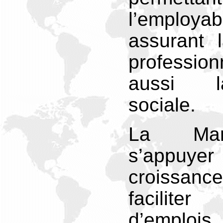
l’employ
assurant 
professi
aussi l
sociale.
La Mart
s’appu
croissanc
facilite
d’emplo