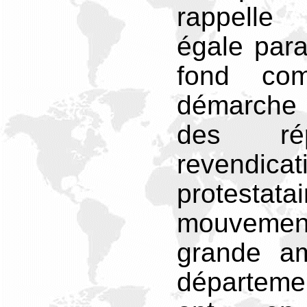
rappelle
égale para 
fond co
démarche 
des ré
revendi
protest
mouvemen
grande am
départeme