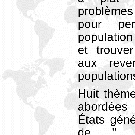
problèmes
pour pe
populatio
et trouve
aux reven
population
Huit thème
abordées
États géné
de " l