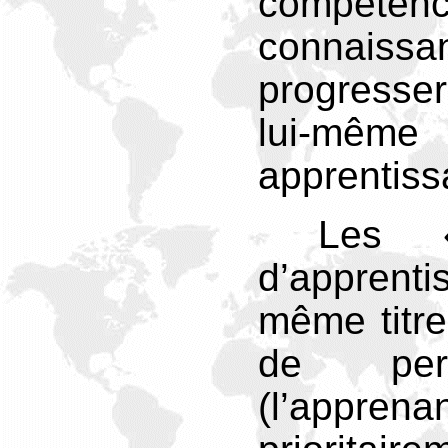
compéte
connaiss
progresse
lui-mê
apprentiss
Les « 
d’appren
même titre
de per
(l’app