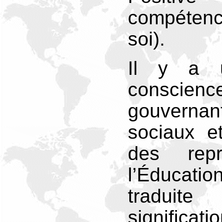
compéten
soi).
Il y a 
consc
gouvernan
sociaux e
des repr
l’Éducat
traduit
signific