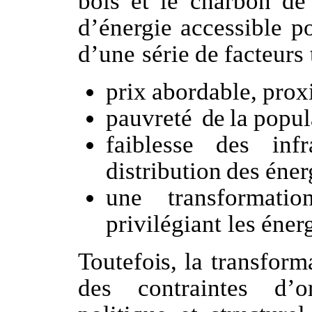
bois et le charbon de
d’énergie accessible p
d’une
série
de
facteurs 
prix
abordable,
prox
pauvreté
de
la
popul
faiblesse
des
infr
distribution
des
éner
une
transformatio
privilégiant les
éner
Toutefois,
la
transform
des
contraintes
d’o