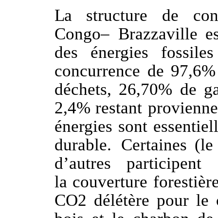
La
structure
de
co
Congo
–
Brazzaville
e
des
énergies
fossiles
concurrence
de
97,6%
déchets,
26,70%
de
g
2,4%
restant
provienne
énergies
sont
essentie
durable.
C
ertaines (le
d’autres participen
la
couverture forestièr
CO2 délétère pour le 