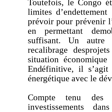
Toutefois, le Congo é
limites
d’endettement
prévoir
pour prévenir
en
permettant
de
mob
suffisant.
Un
autre
recalibrage
desprojets
situation
économique
En
définitive,
il
s’agit
énergétique
avec
le
dév
Compte
tenu
des
investissements
dans