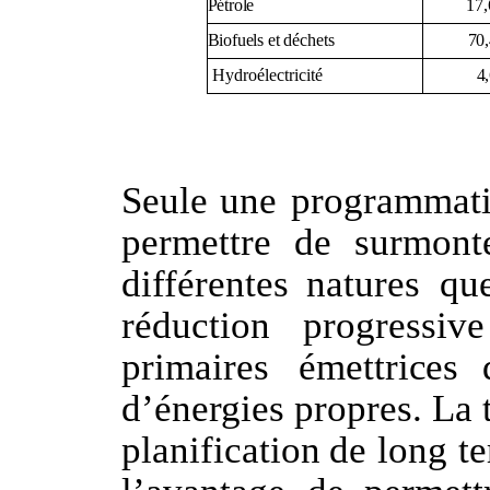
17,
Pétrole
70,
Biofuels
et
déchets
4
Hydroélectricité
Seule
une
programmat
permettre
de
surmont
différentes
natures
qu
réduction
progressive
primaires
émettrices
d’énergies
propres.
La
planification
de
long
t