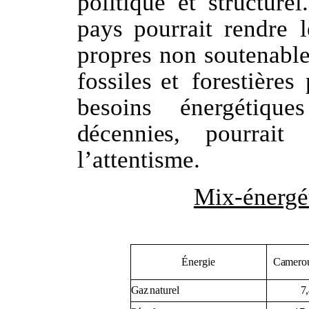
politique
et
structurel.
pays
pourrait
rendre
propres
non
soutenable
fossiles
et
forestières
besoins
énergétiques
décennies,
pourrait
l’attentisme.
Mix-énergé
Énergie
Camero
7
Gaz
naturel