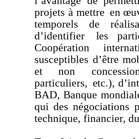
l’avantage
de
permett
projets
à
mettre
en
œu
temporels
de
réalis
d’identifier
les
parti
Coopération
internat
susceptibles d’être
mob
et
non
concessio
particuliers,
etc.),
d’in
BAD,
Banque
mondial
qui
des
négociations
p
technique, financier, d