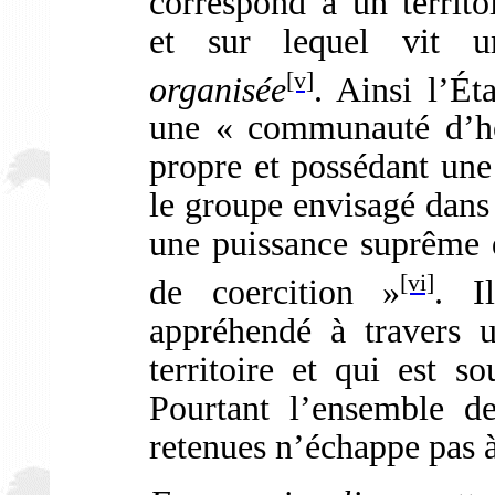
correspond à un territ
et sur lequel vit
[v]
organisée
. Ainsi l’Ét
une « communauté d’ho
propre et possédant une
le groupe envisagé dans
une puissance suprême
[vi]
de coercition »
. I
appréhendé à travers 
territoire et qui est s
Pourtant l’ensemble d
retenues n’échappe pas à