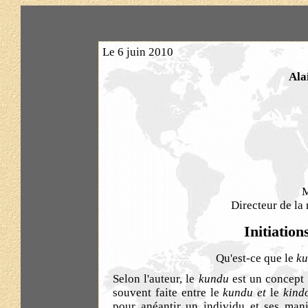
Le 6 juin 2010
Ala
M
Directeur de la
Initiatio
Qu'est-ce que le
ku
Selon l'auteur, le
kundu
est un concept 
souvent faite entre le
kundu et
le
kind
pour anéantir un individu et ses mani