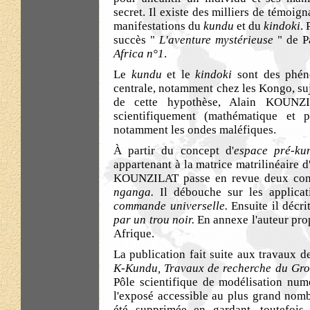
secret. Il existe des milliers de témoig
manifestations du
kundu
et du
kindoki
. 
succès "
L'aventure mystérieuse
" de P
Africa n°1
.
Le
kundu
et le
kindoki
sont des phéno
centrale, notamment chez les Kongo, suje
de cette hypothèse, Alain KOUNZI
scientifiquement (mathématique et
notamment les ondes maléfiques.
À partir du concept d'
espace pré-k
appartenant à la matrice matrilinéaire d
KOUNZILAT passe en revue deux conce
nganga.
Il débouche sur les applica
commande universelle.
Ensuite il
décri
par un trou noir.
En annexe l'auteur pr
Afrique.
La publication fait suite aux travaux 
K-Kundu, Travaux de recherche du Gr
Pôle scientifique de modélisation num
l'exposé accessible au plus grand nom
été supprimée en gardant, toutefois