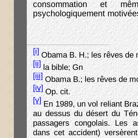
consommation et mêm
psychologiquement motivée
[i]
Obama B. H.; les rêves de
[ii]
la bible; Gn
[iii]
Obama B.; les rêves de m
[iv]
Op. cit.
[v]
En 1989, un vol reliant Braz
au dessus du désert du Ténér
passagers congolais. Les a
dans cet accident) versèrent