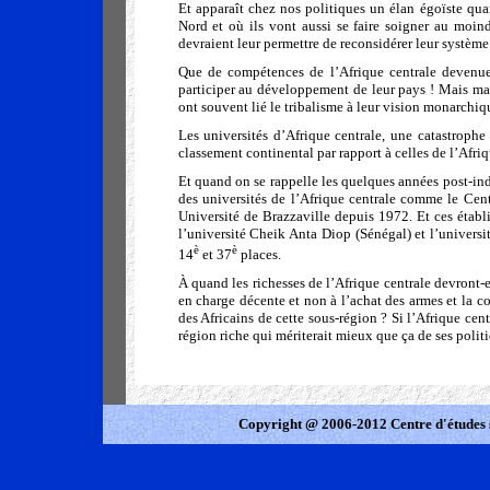
Et apparaît chez nos politiques un élan égoïste quan
Nord et où ils vont aussi se faire soigner au moin
devraient leur permettre de reconsidérer leur système
Que de compétences de l’Afrique centrale devenue
participer au développement de leur pays ! Mais mal
ont souvent lié le tribalisme à leur vision monarchiqu
Les universités d’Afrique centrale, une catastrophe
classement continental par rapport à celles de l’Afriq
Et quand on se rappelle les quelques années post-in
des universités de l’Afrique centrale comme le Cen
Université de Brazzaville depuis 1972. Et ces établi
l’université Cheik Anta Diop (Sénégal) et l’univer
è
è
14
et 37
places.
À quand les richesses de l’Afrique centrale devront-e
en charge décente et non à l’achat des armes et la c
des Africains de cette sous-région ? Si l’Afrique centr
région riche qui mériterait mieux que ça de ses polit
Copyright @ 2006-2012 Centre d'études 