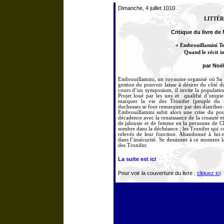
Dimanche, 4 juillet 1010
LITTÉ
Critique du livre d
« Embrouillamini Te
Quand le récit in
par Noë
Embrouillamini, un royaume organisé où Sa Ma
gestion du pouvoir laisse à désirer du côté 
cours d’un symposium, il invite la populati
Projet loué par les uns et qualifié d’utopi
marquer la vie des Tronifer (peuple du 
duchesses se font remarquer par des diatribes 
Embrouillamini subit alors une crise du po
décadence avec la renaissance de la cruauté e
de jalousie et de femme en la personne de C
sombre dans la déchéance ; les Tronifer qui co
relevés de leur fonction. Abandonné à lu
dans l’insécurité. Se dessinent à ce moment l
des Tronifer.
La suite est ici
Pour voir la couverture du livre :
cliquez ici