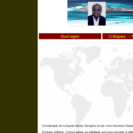
Condisciple de Léopold Sédar Senghor et de Léon-Gontran Damas, 
Ecrivain célèbre, il nous laisse un héritage qui nous pousse à réfl