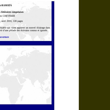
IA-RAMATA
littéraires congolaises
ques CHEVRIER
i, avril 2010, 530 pages
déniable qui vient apporter un nouvel éclairage dans
lé d’une pléiade des écrivains connus et ignorés.
ouverture