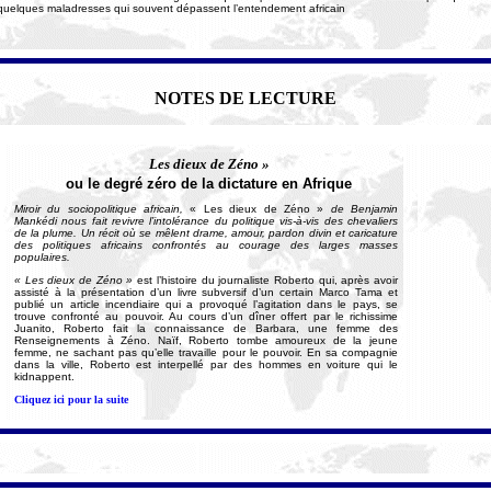
 quelques maladresses qui souvent dépassent l’entendement africain
NOTES DE LECTURE
Les dieux de Zéno »
ou le degré zéro de la dictature en Afrique
Miroir du sociopolitique africain,
« Les dieux de Zéno »
de Benjamin
Mankédi nous fait revivre l’intolérance du politique vis-à-vis des chevaliers
de la plume. Un récit où se mêlent drame, amour, pardon divin et caricature
des politiques africains confrontés au courage des larges masses
populaires.
« Les dieux de Zéno »
e
st l’histoire du journaliste Roberto qui, après avoir
assisté à la présentation d’un livre subversif d’un certain Marco Tama et
publié un article incendiaire qui a provoqué l’agitation dans le pays, se
trouve confronté au pouvoir. Au cours d’un dîner offert par le richissime
Juanito, Roberto fait la connaissance de Barbara, une femme des
Renseignements à Zéno. Naïf, Roberto tombe amoureux de la jeune
femme, ne sachant pas qu’elle travaille pour le pouvoir. En sa compagnie
dans la ville, Roberto est interpellé par des hommes en voiture qui le
kidnappent.
Cliquez ici pour la suite