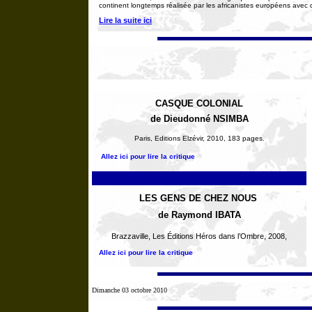
continent longtemps réalisée par les africanistes européens avec
Lire la suite ici
CASQUE COLONIAL
de Dieudonné NSIMBA
Paris, Editions Elzévir, 2010, 183 pages.
Allez ici pour lire la critique
LES GENS DE CHEZ NOUS
de Raymond IBATA
Brazzaville, Les Éditions Héros dans l’Ombre, 2008,
Allez ici pour lire la critique
Dimanche 03 octobre 2010