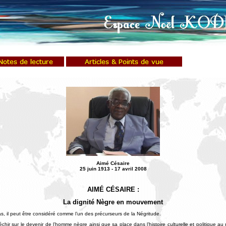
Aimé Césaire
2
5 juin 1913 - 17 avril 2008
A
IMÉ CÉSAIRE :
La dignité Nègre en mouvement
il peut être considéré comme l’un des précurseurs de la Négritude.
échir sur le devenir de l’homme nègre ainsi que sa place dans l’histoire culturelle et politique au