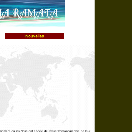
 moment où les Noirs ont décidé de réviser l’historiographie de leur