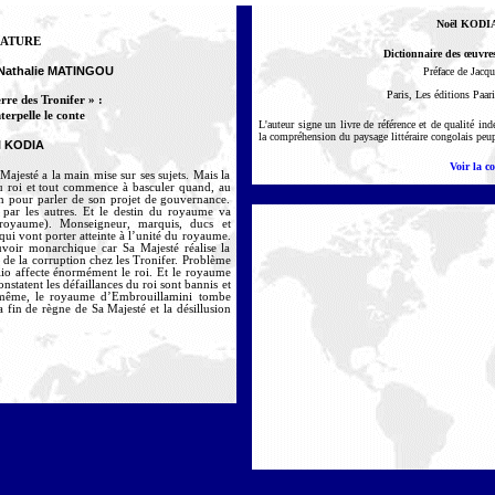
Noël KOD
RATURE
Dictionnaire des œuvres 
e Nathalie MATINGOU
Préface de Jac
Paris, Les éditions Paar
rre des Tronifer » :
terpelle le conte
L'auteur signe un livre de référence et de qualité in
la compréhension du paysage littéraire congolais peup
l KODIA
Voir la c
jesté a la main mise sur ses sujets. Mais la
du roi et tout commence à basculer quand, au
on pour parler de son projet de gouvernance.
e par les autres. Et le destin du royaume va
royaume). Monseigneur, marquis, ducs et
qui vont porter atteinte à l’unité du royaume.
uvoir monarchique car Sa Majesté réalise la
t de la corruption chez les Tronifer. Problème
lio affecte énormément le roi. Et le royaume
nstatent les défaillances du roi sont bannis et
i-même, le royaume d’Embrouillamini tombe
a fin de règne de Sa Majesté et la désillusion