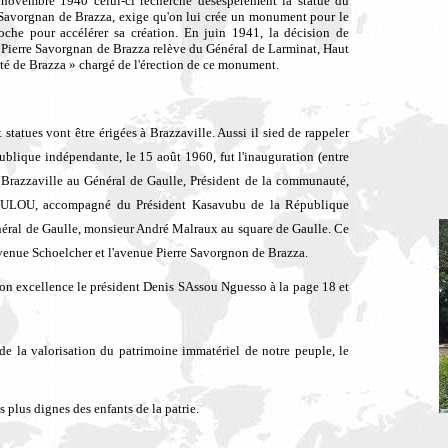
 novembre 1940 celui-ci recherche désespérément la statue du
e Savorgnan de Brazza, exige qu'on lui crée un monument pour le
oche pour accélérer sa création. En juin 1941, la décision de
, Pierre Savorgnan de Brazza relève du Général de Larminat, Haut
ité de Brazza » chargé de l'érection de ce monument.
 statues vont être érigées à Brazzaville. Aussi il sied de rappeler
ublique indépendante, le 15 août 1960, fut l'inauguration (entre
 Brazzaville au Général de Gaulle, Président de la communauté,
 YOULOU, accompagné du Président Kasavubu de la République
éral de Gaulle, monsieur André Malraux au square de Gaulle. Ce
avenue Schoelcher et l'avenue Pierre Savorgnon de Brazza.
 son excellence le président Denis SAssou Nguesso à la page 18 et
 de la valorisation du patrimoine immatériel de notre peuple, le
plus dignes des enfants de la patrie.