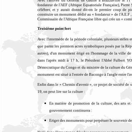
Avec l'arrivée du Général de Gaulle à Brazzaville le 11
fondateur de l'AEF (Afrique Equatoriale Française), Pierr
célébrer, et y aurait donné dit-on le premier coup de pi
construire un monument dédié au « fondateur » de l'A.E.F 
Commissaire de l'Afrique Française libre qui crée un « com
Troisième point fort
Avec l'intermède de la période coloniale, plusieurs stèles et
que parmi les premiers actes symboliques posés par la Rép
autres), d'un monument érigé en l'hommage de la ville de
dans l'après midi à 17 h, le Président l'Abbé Fulbert
Démocratique du Congo et du ministre de la culture du Gén
monument est situé à l'entrée de Bacongo à l'angle entre l'
Enfin dans le « Chemin d'avenir », ce projet de société de
19, on peut lire sur la culture :
En matière de promotion de la culture, des arts et
gouvernement continuera :
Eriger des monuments pour perpétuer le souvenir des 