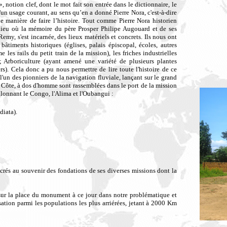
, notion clef, dont le mot fait son entrée dans le dictionnaire, le
un usage courant, au sens qu’en a donné Pierre Nora, c'est-à-dire
ne manière de faire l’histoire. Tout comme Pierre Nora historien
 ce lieu où la mémoire du père Prosper Philipe Augouard et de ses
emy, s'est incarnée, des lieux matériels et concrets. Ils nous ont
âtiments historiques (églises, palais épiscopal, écoles, autres
es rails du petit train de la mission), les friches industrielles
) ; Arboriculture (ayant amené une variété de plusieurs plantes
ers). Cela donc a pu nous permettre de lire toute l'histoire de ce
'un des pionniers de la navigation fluviale, lançant sur le grand
a Côte, à dos d'homme sont rassemblées dans le port de la mission
illonnant le Congo, l'Alima et l'Oubangui :
diata).
crés au souvenir des fondations de ses diverses missions dont la
ur la place du monument à ce jour dans notre problématique et
ation parmi les populations les plus arriérées, jetant à 2000 Km