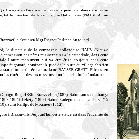
o Français en l'occurrence, les deux premiers blancs arrivés au
re, tel le directeur de la compagnie Hollandaise (NAHV) Anton
 Brazzaville c'est bien Mgr Prosper Philippe Augouard.
hof, le directeur de la compagnie hollandaise NAHV (Nieuwe
a concession des pères missionnaires à la cathédrale, dans cette
iale L'autre monument qui va être érigé, toujours dans cette
lippe Augouard, dominant le pied de la butte du village chrétien
, la statue fut sculptée par madame BAYSER-GRATY. Elle est en
t les chrétiens des dix missions dont le prélat fut le fondateur.
u Congo Belge1886, Brazzaville (1887), Saint Louis de Liranga
(1893-1894), Lekety (1897), Sainte Radegonde de Tsambitso (15
910), Saint Philipe de Mbamou (1912).
ure à Brazzaville. Aujourd'hui cette statue est dans l'enceinte du