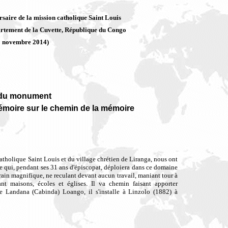
saire de la mission catholique Saint Louis
artement de la Cuvette, République du Congo
3 novembre 2014)
 du monument
émoire sur le chemin de la mémoire
catholique Saint Louis et du village chrétien de Liranga, nous ont
e qui, pendant ses 31 ans d'épiscopat, déploiera dans ce domaine
train magnifique, ne reculant devant aucun travail, maniant tour à
ant maisons, écoles et églises. Il va chemin faisant apporter
de Landana (Cabinda) Loango, il s'installe à Linzolo (1882) à