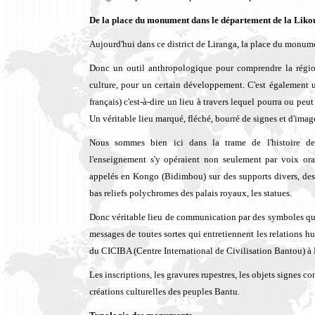
De la place du monument dans le département de la Likou
Aujourd'hui dans ce district de Liranga, la place du monumen
Donc un outil anthropologique pour comprendre la régio
culture, pour un certain développement. C'est également
français) c'est-à-dire un lieu à travers lequel pourra ou peut 
Un véritable lieu marqué, fléché, bourré de signes et d'ima
Nous sommes bien ici dans la trame de l'histoire des
l'enseignement s'y opéraient non seulement par voix ora
appelés en Kongo (Bidimbou) sur des supports divers, des
bas reliefs polychromes des palais royaux, les statues.
Donc véritable lieu de communication par des symboles qui 
messages de toutes sortes qui entretiennent les relations
du CICIBA (Centre International de Civilisation Bantou) à L
Les inscriptions, les gravures rupestres, les objets signes c
créations culturelles des peuples Bantu.