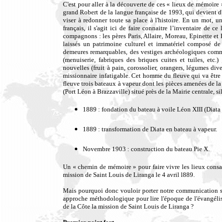
C'est pour aller à la découverte de ces « lieux de mémoire »
grand Robert de la langue française de 1993, qui devient d'
viser à redonner toute sa place à l'histoire. En un mot, u
français, il s'agit ici de faire connaitre l’inventaire de
compagnons : les pères Paris, Allaire, Moreau, Epinette et R
laissés un patrimoine culturel et immatériel composé de b
demeures remarquables, des vestiges archéologiques comme l
(menuiserie, fabriques des briques cuites et tuiles, etc.
nouvelles (fruit à pain, corossolier, orangers, légumes div
missionnaire infatigable. Cet homme du fleuve qui va être l
fleuve trois bateaux à vapeur dont les pièces amenées de l
(Port Léon à Brazzaville) situé près de la Mairie centrale, s
1889 : fondation du bateau à voile Léon XIII (Diata 
1889 : transformation de Diata en bateau à vapeur.
Novembre 1903 : construction du bateau Pie X.
Un « chemin de mémoire » pour faire vivre les lieux consa
mission de Saint Louis de Liranga le 4 avril l889.
Mais pourquoi donc vouloir porter notre communication s
approche méthodologique pour lire l'époque de l'évangélis
de la Côte la mission de Saint Louis de Liranga ?