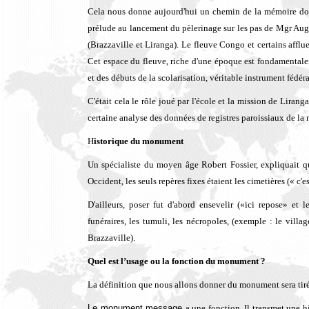
Cela nous donne aujourd'hui un chemin de la mémoire doré
prélude au lancement du pèlerinage sur les pas de Mgr Aug
(Brazzaville et Liranga). Le fleuve Congo et certains affluen
Cet espace du fleuve, riche d'une époque est fondamentaleme
et des débuts de la scolarisation, véritable instrument fédéra
C'était cela le rôle joué par l'école et la mission de Lira
certaine analyse des données de registres paroissiaux de la
H
istorique du monument
Un spécialiste du moyen âge Robert Fossier, expliquait qu
Occident, les seuls repères fixes étaient les cimetières (« c
D'ailleurs, poser fut d'abord ensevelir («ici repose» et
funéraires, les tumuli, les nécropoles, (exemple : le vil
Brazzaville).
Quel est l’usage ou la fonction du monument ?
La définition que nous allons donner du monument sera tir
Le monument message
a une fonction. Il transmet une h