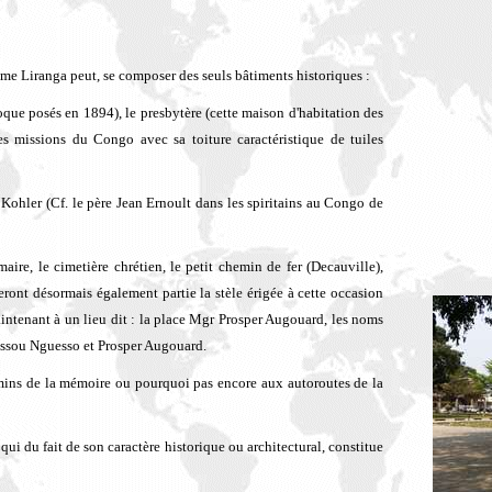
mme Liranga peut, se composer des seuls bâtiments historiques :
oque posés en 1894), le presbytère (cette maison d'habitation des
des missions du Congo avec sa toiture caractéristique de tuiles
 Kohler (Cf. le père Jean Ernoult dans les spiritains au Congo de
maire, le cimetière chrétien, le petit chemin de fer (Decauville),
feront désormais également partie la stèle érigée à cette occasion
tenant à un lieu dit : la place Mgr Prosper Augouard, les noms
assou Nguesso et Prosper Augouard.
mins de la mémoire ou pourquoi pas encore aux autoroutes de la
qui du fait de son caractère historique ou architectural, constitue