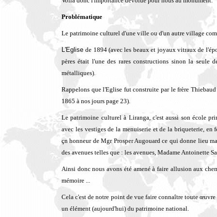
Voilà donc l'importance dévolue pour nous au monument.
Problématique
Le patrimoine culturel d'une ville ou d'un autre village co
L'Eglise
de 1894 (avec les beaux et joyaux vitraux de l'ép
pères était l'une des rares constructions sinon la seule 
métalliques).
Rappelons que l'Eglise fut construite par le frère Thiebaud
1865 à nos jours page 23).
Le patrimoine culturel à Liranga, c'est aussi son école pri
avec les vestiges de la menuiserie et de la briqueterie, en 
çn honneur de Mgr Prosper Augouard ce qui donne lieu main
des avenues telles que : les avenues, Madame Antoinette S
Ainsi donc nous avons été amené à faire allusion aux che
mémoire ...
Cela c'est de notre point de vue faire connaître toute œuvre 
un élément (aujourd'hui) du patrimoine national.