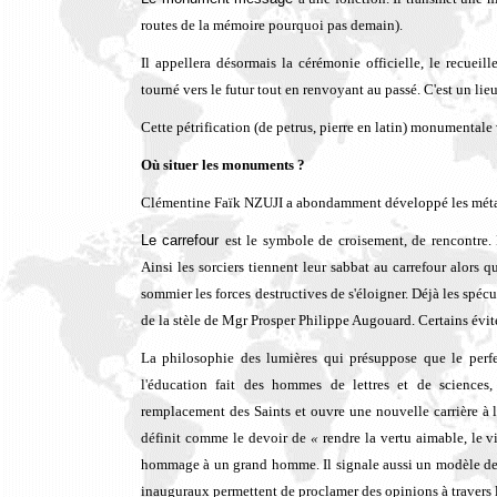
routes de la mémoire pourquoi pas demain).
Il appellera désormais la cérémonie officielle, le recueill
tourné vers le futur tout en renvoyant au passé. C'est un lieu
Cette pétrification (de petrus, pierre en latin) monumentale
Où situer les monuments ?
Clémentine Faïk NZUJI a abondamment développé les métap
Le carrefour
est le symbole de croisement, de rencontre. L
Ainsi les sorciers tiennent leur sabbat au carrefour alors q
sommier les forces destructives de s'éloigner. Déjà les spéc
de la stèle de Mgr Prosper Philippe Augouard. Certains éviten
La philosophie des lumières qui présuppose que le perfe
l'éducation fait des hommes de lettres et de sciences,
remplacement des Saints et ouvre une nouvelle carrière à 
définit comme le devoir de
«
rendre la vertu aimable, le 
hommage à un grand homme. Il signale aussi un modèle de co
inauguraux permettent de proclamer des opinions à travers