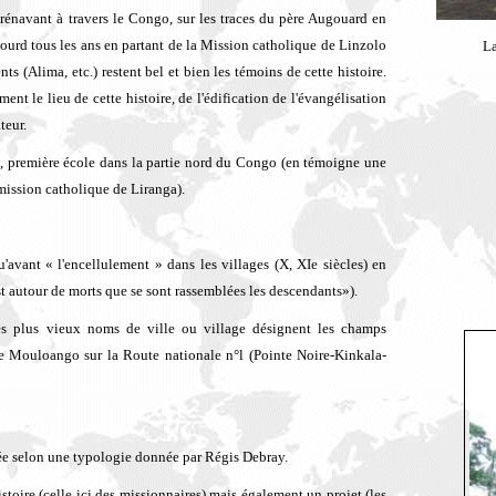
navant à travers le Congo, sur les traces du père Augouard en
ourd tous les ans en partant de la Mission catholique de Linzolo
La
ts (Alima, etc.) restent bel et bien les témoins de cette histoire.
nt le lieu de cette histoire, de l'édification de l'évangélisation
teur.
nga, première école dans la partie nord du Congo (en témoigne une
 mission catholique de Liranga).
'avant « l'encellulement » dans les villages (X, XIe siècles) en
'est autour de morts que se sont rassemblées les descendants»).
 les plus vieux noms de ville ou village désignent les champs
lage Mouloango sur la Route nationale n°l (Pointe Noire-Kinkala-
ée selon une typologie donnée par Régis Debray.
istoire (celle ici des missionnaires) mais également un projet (les