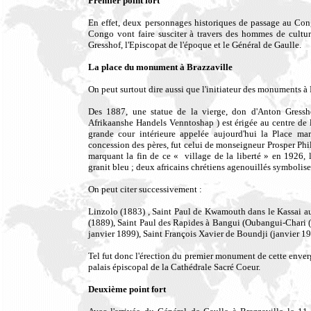
Premier point fort
En effet, deux personnages historiques de passage au Cong
Congo vont faire susciter à travers des hommes de cultu
Gresshof, l'Episcopat de l'époque et le Général de Gaulle.
La place du monument à Brazzaville
On peut surtout dire aussi que l'initiateur des monuments à
Des 1887, une statue de la vierge, don d'Anton Gress
Afrikaanshe Handels Venntoshap ) est érigée au centre de l
grande cour intérieure appelée aujourd'hui la Place mar
concession des pères, fut celui de monseigneur Prosper Phi
marquant la fin de ce « village de la liberté » en 1926
granit bleu ; deux africains chrétiens agenouillés symbolisen
On peut citer successivement :
Linzolo (1883) , Saint Paul de Kwamouth dans le Kassai a
(1889), Saint Paul des Rapides à Bangui (Oubangui-Chari 
janvier 1899), Saint François Xavier de Boundji (janvier 1
Tel fut donc l'érection du premier monument de cette enverg
palais épiscopal de la Cathédrale Sacré Coeur.
Deuxième point fort