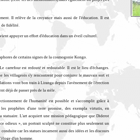
ement. Il relève de la croyance mais aussi de l'éducation. Il est
 de fidélité.
 vient appuyer un effort d'éducation dans un éveil culturel.
hores de certains signes de la cosmogonie Kongo.
e carrefour est redouté et redoutable. Il est le lieu d'échanges.
ue les villageois s'y rencontrent pour conjurer le mauvais sort et
ulations vont bon train à Liranga depuis l'avènement de l'érection
t déjà de passer près de la stèle.
ctionnement de l'humanité est possible et s'accomplit grâce à
 les prophètes d'une terre promise, des exempla virtutis, en
la statuaire. L'art acquiert une mission pédagogique que Diderot
vice odieux », un portrait sculpté ne constitue plus seulement un
nduite car les statues incarnent aussi des idées et les discours
 l'éloge d'un homme.