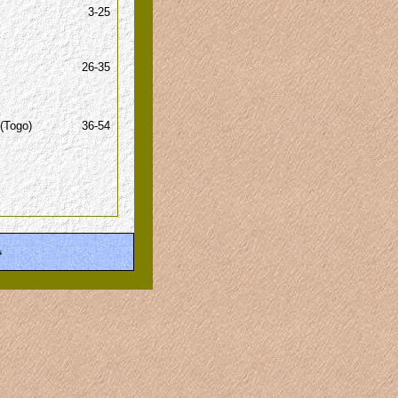
3-25
26-35
 (Togo)
36-54
s