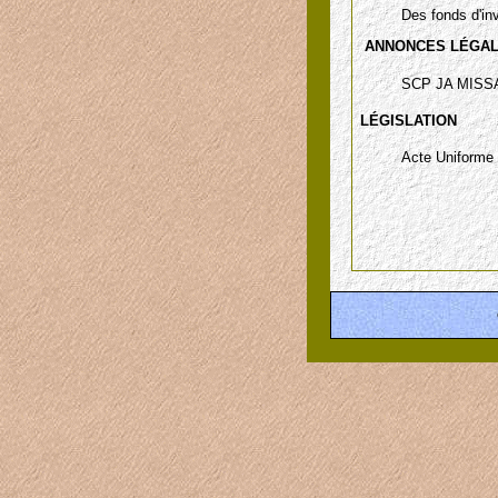
Des fonds d'in
ANNONCES LÉGA
SCP JA MISS
LÉGISLATION
Acte Uniforme 