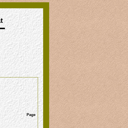
t
Page