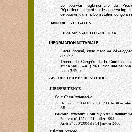
Le pourvoir réglementaire du Prés
République : regard sur le contreseing et 
de pouvoir dans la Constitution congolais
ANNONCES LÉGALES
Étude MISSAMOU MAMPOUYA
INFORMATION NOTARIALE
L'acte notarié, instrument de développ
société
.
Thème du Congrès de la Commission d
africaines (CAAF) de l'Union International
Latin (UINL)
ABC DES TERMES DU NOTAIRE
JURISPRUDENCE
Cour Constitutionnelle
Décision n° 03/DCC/SCEL/03 du 30 octobre 
SJL
Pouvoir Judiciaire. Cour Suprême. Chambre So
Pourvoi n° 125 du 21 juillet 1993.
Arrêt n° 006/2000 du 14 janvier 2000
LÉGISLATION