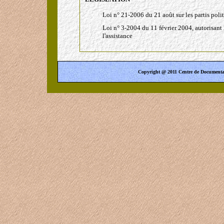
Loi n° 21-2006 du 21 août sur les partis poli
Loi n° 3-2004 du 11 février 2004, autorisant
l'assistance
Copyright @ 2011 Centre de Documentati