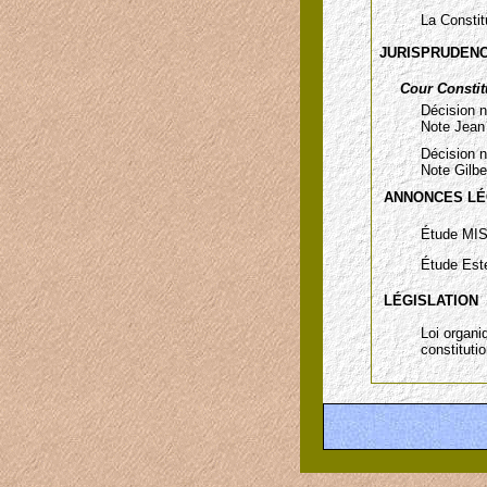
La Constit
JURISPRUDEN
Cour Constit
Décision 
Note Jea
Décision 
Note Gilb
ANNONCES L
Étude M
Étude Es
LÉGISLATION
Loi organi
constitutio