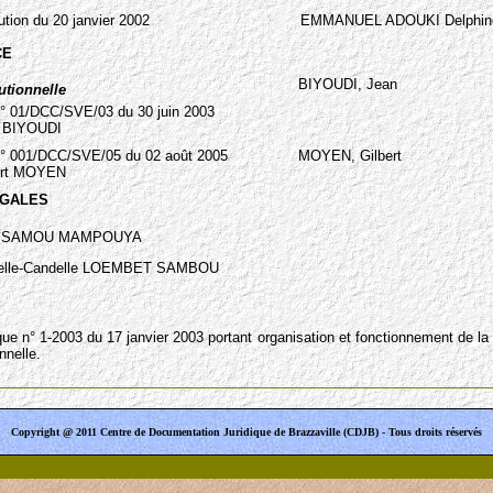
ution du 20 janvier 2002
EMMANUEL ADOUKI Delphin
CE
BIYOUDI, Jean
utionnelle
n° 01/DCC/SVE/03 du 30 juin 2003
n BIYOUDI
n° 001/DCC/SVE/05 du 02 août 2005
MOYEN, Gilbert
ert MOYEN
ÉGALES
ISSAMOU MAMPOUYA
telle-Candelle LOEMBET SAMBOU
que n° 1-2003 du 17 janvier 2003 portant organisation et fonctionnement de la
nnelle.
Copyright @ 2011 Centre de Documentation Juridique de Brazzaville (CDJB) - Tous droits réservés