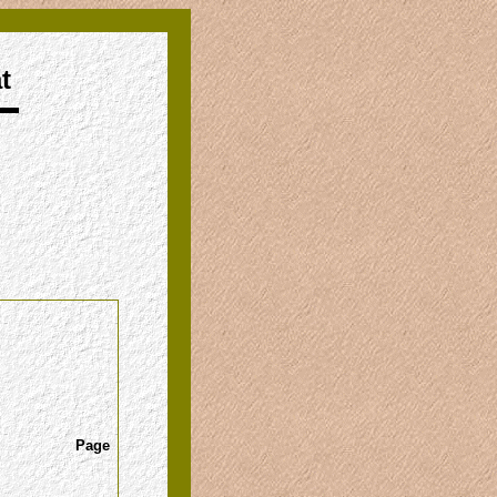
t
Page