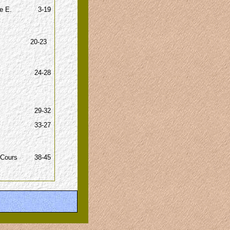
e E.
3-19
20-23
24-28
29-32
33-27
 Cours
38-45