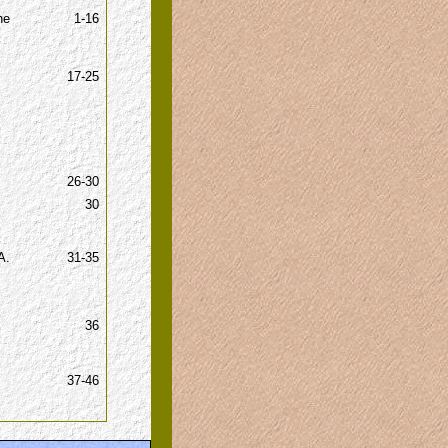
ne
1-16
17-25
26-30
30
A.
31-35
36
37-46