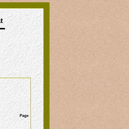
t
Page