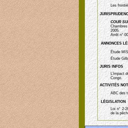
Les fronti
JURISPRUDEN
COUR SU
Chambres 
2005.
Arrêt n° 
ANNONCES L
Étude M
Étude Gil
JURIS INFOS
L'impact d
Congo.
ACTIVITÉS NO
ABC des t
LÉGISLATION
Loi n° 2-2
de la pêc