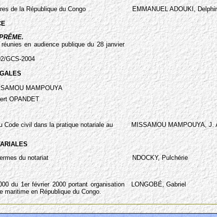
ères de la République du Congo
EMMANUEL ADOUKI, Delphi
CE
PRÊME.
réunies en audience publique du 28 janvier
002/GCS-2004
ÉGALES
ISSAMOU MAMPOUYA
bert OPANDET
u Code civil dans la pratique notariale au
MISSAMOU MAMPOUYA, J. 
TARIALES
ermes du notariat
NDOCKY, Pulchérie
000 du 1er février 2000 portant organisation
LONGOBÉ, Gabriel
he maritime en République du Congo.