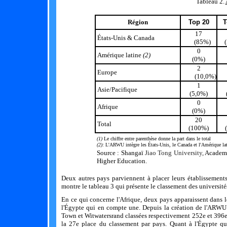
Tableau 2.
Région
Top 20
T
17
États-Unis & Canada
(85%)
0
Amérique latine
(2)
(0%)
2
Europe
(10,0%)
1
Asie/Pacifique
(5,0%)
0
Afrique
(0%)
20
Total
(100%)
(1)
Le chiffre entre parenthèse donne la part dans le total
(2):
L'ARWU intègre les États-Unis, le Canada et l'Amérique lat
Source :
Shangaï
Jiao Tong University,
Academi
Higher Education.
D
eux autres pays parviennent à placer leurs établissemen
montre
le tableau 3 qui présente le classement des université
En ce qui concerne l'Afrique, deux pays apparaissent dans 
l'Égypte qui en compte une. Depuis la création de l'ARWU e
Town et Witwatersrand classées respectivement 252e et 396e)
la 27e place du classement par pays. Quant à l'Égypte qu