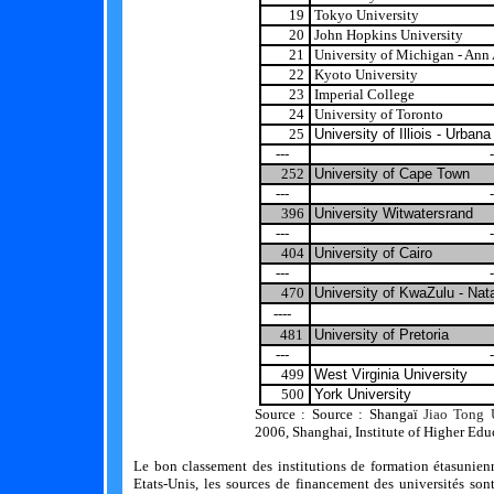
19
Tokyo University
20
John Hopkins University
21
University of Michigan - Ann
22
Kyoto University
23
Imperial College
24
University of Toronto
25
University of Illiois - Urba
---
-
252
University of Cape Town
---
-
396
University Witwatersrand
---
-
404
University of Cairo
---
-
470
University of KwaZulu - Nata
----
481
University of Pretoria
---
-
499
West Virginia University
500
York University
Source : Source :
Shangaï
Jiao Tong 
2006, Shanghai, Institute of Higher Edu
Le bon classement des institutions de formation étasunienn
Etats-Unis, les sources de financement des universités sont