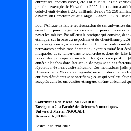
entreprises, anciens élèves, etc. Par ailleurs, les universit
prendre l'exemple de Harvard, en 2005, l'institution a affic
celui-ci était évalué à 23,2 milliards d'euros (15 250 mill
d'Ivoire, du Cameroun ou du Congo + Gabon + RCA + Rwand
Pour l'Afrique, la faible représentation de ses universités d
aussi bien pour les gouvernements que pour de nombreux e
payer les salaires. Par ailleurs la pratique qui consiste, da
ethnique, sur la base du népotisme et du clientélisme plutôt 
de l'enseignement, à la constitution de corps professoral d
permanents parfois sans doctorat ou ayant terminé leur éco
incapables de se lancer dans le recherche et donc de faire
l'instabilité politique et sociale et les grèves à répétition
années blanches dans beaucoup de pays sont des facteurs 
réputation de l'université africaine. Des institutions ja
l'Université de Makerere (Ouganda) ne sont plus que l'ombr
entières d'étudiants sont sacrifiées ; ceux qui veulent s'exp
acceptés dans les universités étrangères (même africaines) qu
________
Contribution de Michel MILANDOU,
Enseignant à la Faculté des Sciences économiques,
Université Marien NGOUABI,
Brazzaville, CONGO
Postée le 09 mai 2007.