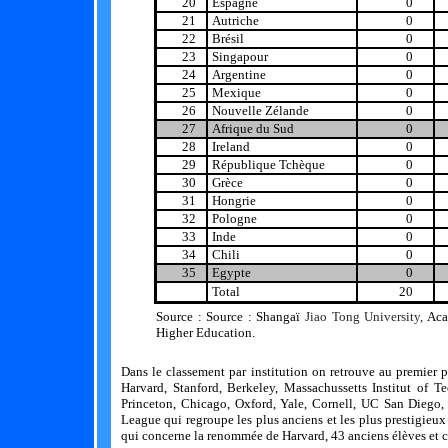
20
Espagne
0
21
Autriche
0
22
Brésil
0
23
Singapour
0
24
Argentine
0
25
Mexique
0
26
Nouvelle Zélande
0
27
Afrique du Sud
0
28
Ireland
0
29
République Tchèque
0
30
Grèce
0
31
Hongrie
0
32
Pologne
0
33
Inde
0
34
Chili
0
35
Egypte
0
Total
20
Source : Source :
Shangaï
Jiao Tong University,
Aca
Higher Education.
Dans le classement par institution on retrouve au premier pl
Harvard, Stanford, Berkeley, Massachussetts Institut of T
Princeton, Chicago, Oxford, Yale, Cornell, UC San Diego, 
League qui regroupe les plus anciens et les plus prestigieu
qui concerne la renommée de Harvard, 43 anciens élèves et 