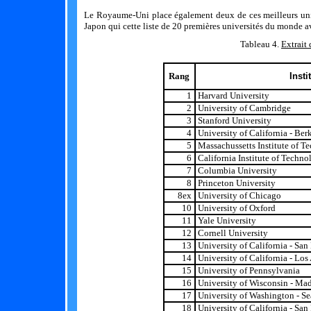
Le Royaume-Uni place également deux de ces meilleurs unive
Japon qui cette liste de 20 premières universités du monde a
Tableau 4.
Extrait
Rang
Insti
1
Harvard University
2
University of Cambridge
3
Stanford University
4
University of California - Ber
5
Massachussetts Institute of T
6
California Institute of Techno
7
Columbia University
8
Princeton University
8ex
University of Chicago
10
University of Oxford
11
Yale University
12
Cornell University
13
University of California - San
14
University of California - Lo
15
University of Pennsylvania
16
University of Wisconsin - Ma
17
University of Washington - Se
18
University of California - San