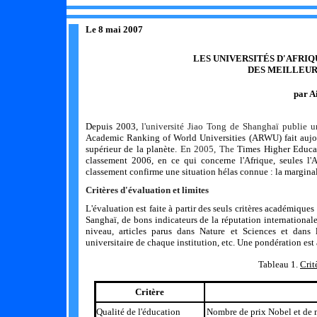
Le 8 mai 2007
LES UNIVERSITÉS D'AFRI
DES MEILLEUR
par 
Depuis 2003,
l
'université Jiao Tong de Shanghaï publie 
Academic Ranking of World Universities (ARWU)
fait auj
supérieur de la planète.
En 2005, The
Times Higher Educat
classement 2006, en ce qui concerne l'Afrique, seules l'
classement confirme une situation hélas connue : la margina
Critères d'évaluation et limites
L'évaluation est faite à partir des seuls critères académiques
Sanghaï, de bons indicateurs de la réputation international
niveau, articles parus dans Nature et Sciences et dans l
universitaire de chaque institution, etc.
Une pondération
est
Tableau 1.
Crit
Critère
Qualité de l'éducation
Nombre de prix Nobel et de m